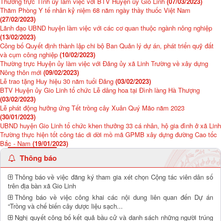
Thường trực Tỉnh ủy làm việc với BTV Huyện ủy Gio Linh
(07/03/2023)
Thăm Phòng Y tế nhân kỷ niệm 68 năm ngày thầy thuốc Việt Nam
(27/02/2023)
Lãnh đạo UBND huyện làm việc với các cơ quan thuộc ngành nông nghiệp
(13/02/2023)
Công bố Quyết định thành lập chi bộ Ban Quản lý dự án, phát triển quỹ đất
và cụm công nghiệp
(10/02/2023)
Thường trực Huyện ủy làm việc với Đảng ủy xã Linh Trường về xây dựng
Nông thôn mới
(09/02/2023)
Lễ trao tặng Huy hiệu 30 năm tuổi Đảng
(03/02/2023)
BTV Huyện ủy Gio Linh tổ chức Lễ dâng hoa tại Đình làng Hà Thượng
(03/02/2023)
Lễ phát động hưởng ứng Tết trồng cây Xuân Quý Mão năm 2023
(30/01/2023)
UBND huyện Gio Linh tổ chức khen thưởng 33 cá nhân, hộ gia đình ở xã Linh
Trường thực hiện tốt công tác di dời mồ mã GPMB xây dựng đường Cao tốc
Bắc - Nam
(19/01/2023)
Thông báo
Thông báo về việc đăng ký tham gia xét chọn Cộng tác viên dân số
trên địa bàn xã Gio Linh
Thông báo về việc công khai các nội dung liên quan đến Dự án
“Trồng và chế biến cây dược liệu sạch...
Nghị quyết công bố kết quả bầu cử và danh sách những người trúng