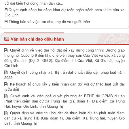
cử đại biểu hội đồng nhân dân xã...
Quyết định công bố công khai dự toán ngân sách năm 2026 của xã
Gio Linh
Thông báo về việc tìm cha, mẹ đẻ và người thân
Văn bản chỉ đạo điều hành
Quyết định về việc thu hồi đất để xây dựng công trình: Đường giao
thông nối Quốc lộ 9 đến khu chế biến thủy sản Cửa Việt và các xã vùng
đông Gio Linh (Đợt 2 - GĐ 2). Địa điểm: TT Cửa Việt, Xã Gio hải, huyện
Gio Linh
Quyết định công nhận xã, thị trấn đạt chuẩn tiếp cận pháp luật năm
2022
Kê hoạch tổ chức lấy ý kiến nhân dân đối với dự thảo luật Đất đai
(sửa đổi)
Quyết định về việc phê duyệt phương án BTHT để GPMB dự án
Phát triển điểm dân cư xã Trung Hải (giai đoạn 1). Địa điểm: xã Trung
Hải, huyện Gio Linh, tỉnh Quảng Trị
Quyết định về việc thu hồi đất để thực hiện dự án phát triển điểm
dân cư xã Trung Hải (Giai đoạn 1), Địa điểm: Xã Trung hải, huyện Gio
Linh, tỉnh Quảng Trị