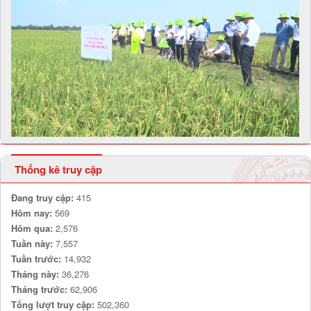
Thống kê truy cập
Đang truy cập:
415
Hôm nay:
569
Hôm qua:
2,576
Tuần này:
7,557
Tuần trước:
14,932
Tháng này:
36,276
Tháng trước:
62,906
Tổng lượt truy cập:
502,360