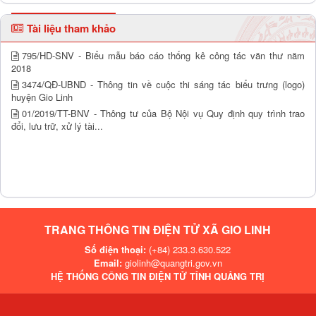
Tài liệu tham khảo
795/HD-SNV - Biểu mẫu báo cáo thống kê công tác văn thư năm
2018
3474/QĐ-UBND - Thông tin về cuộc thi sáng tác biểu trưng (logo)
huyện Gio Linh
01/2019/TT-BNV - Thông tư của Bộ Nội vụ Quy định quy trình trao
đổi, lưu trữ, xử lý tài...
TRANG THÔNG TIN ĐIỆN TỬ XÃ GIO LINH
Số điện thoại:
(+84) 233.3.630.522
Email:
giolinh@quangtri.gov.vn
HỆ THỐNG CÔNG TIN ĐIỆN TỬ TỈNH QUẢNG TRỊ