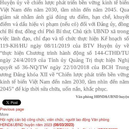
Huyện ủy về chiến lược phát triển bền vững kinh tế biển
Việt Nam đến năm 2030, tầm nhìn đến năm 2045. Qua
giám sát nhằm ánh giá đúng ưu điểm, hạn chế, khuyết
điểm và dấu hiệu vi phạm (nếu có)
đối với Đảng ủy, đồn
chí Bí thư, đồng chí Phó Bí thư, Chủ tịch UBND xã
trong
việc lãnh đạo, chỉ đạo và tổ chức thực hiện Kế hoạch số
119-KH/HU ngày 08/11/2019 của BTV Huyện ủy về
“thực hiện Chương trình hành động số 144-CTHĐ/TU
ngày 24/4/2019 của Tỉnh ủy Quảng Trị thực hiện Nghị
quyết số 36-NQ/TW ngày 22/10/2018 của BCH Trung
ương Đảng khóa XII về “Chiến lược phát triển bền vững
kinh tế biển Việt Nam đến năm 2030, tầm nhìn đến năm
2045” để kịp thời sửa chữa, uốn nắn, khắc phục.
Văn phòng HĐND&UBND huyện
Previous page
More
Hội nghị cán bộ công chức, viên chức, người lao động Văn phòng
HĐND&UBND huyện năm 2023
(08/03/2023)