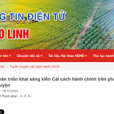
in tức
Chuyển đổi số
Tài liệu Hội thảo HDND
Thủ tục hành
chủ
Tuyên truyền cải cách hành chính
ăn triển khai sáng kiến Cải cách hành chính trên ph
huyện
: 18/10/2024
d
Font size :
A-
A
A+