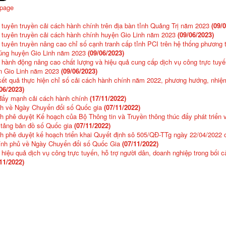
 page
tuyên truyền cải cách hành chính trên địa bàn tỉnh Quảng Trị năm 2023
(09/
 tuyên truyền cải cách hành chính huyện Gio Linh năm 2023
(09/06/2023)
tuyên truyền nâng cao chỉ số cạnh tranh cấp tỉnh PCI trên hệ thống phương t
húng huyện Gio Linh năm 2023
(09/06/2023)
hành động nâng cao chất lượng và hiệu quả cung cấp dịch vụ công trực tuyến
n Gio Linh năm 2023
(09/06/2023)
kết quả thực hiện chỉ số cải cách hành chính năm 2022, phương hướng, nhi
06/2023)
 đẩy mạnh cải cách hành chính
(17/11/2022)
nh về Ngày Chuyển đổi số Quốc gia
(07/11/2022)
h phê duyệt Kế hoạch của Bộ Thông tin và Truyền thông thúc đẩy phát triển 
 tảng bản đồ số Quốc gia
(07/11/2022)
h phê duyệt kế hoạch triển khai Quyết định sô 505/QĐ-TTg ngày 22/04/2022 
ính phủ về Ngày Chuyển đổi số Quốc Gia
(07/11/2022)
hiệu quả dịch vụ công trực tuyến, hỗ trợ người dân, doanh nghiệp trong bối c
11/2022)