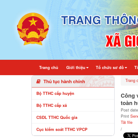
Chi tiết bài viết - Xã Gio Linh
Trang chủ
Giới thiệu
Tổ chức sơ đồ
T
Trang 
Thủ tục hành chính
Bộ TTHC cấp huyện
Công v
toàn 
Bộ TTHC cấp xã
Post date
Print
Sen
CSDL TTHC Quốc gia
Tải file
/
Cục kiểm soát TTHC VPCP