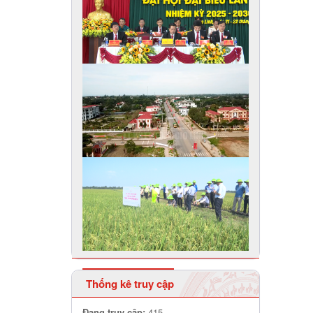
Thống kê truy cập
Đang truy cập:
415