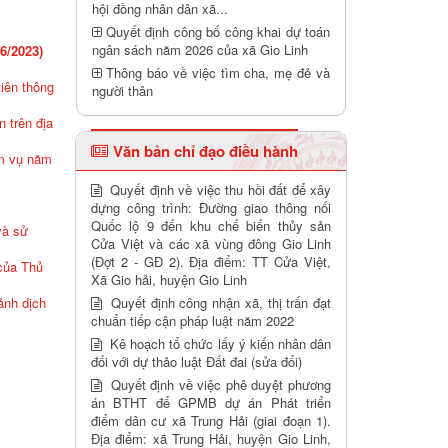
hội đồng nhân dân xã...
Quyết định công bố công khai dự toán
ngân sách năm 2026 của xã Gio Linh
06/2023)
Thông báo về việc tìm cha, mẹ đẻ và
iên thông
người thân
 trên địa
Văn bản chỉ đạo điều hành
ệm vụ năm
Quyết định về việc thu hồi đất để xây
dựng công trình: Đường giao thông nối
Quốc lộ 9 đến khu chế biến thủy sản
và sử
Cửa Việt và các xã vùng đông Gio Linh
(Đợt 2 - GĐ 2). Địa điểm: TT Cửa Việt,
của Thủ
Xã Gio hải, huyện Gio Linh
ảnh dịch
Quyết định công nhận xã, thị trấn đạt
chuẩn tiếp cận pháp luật năm 2022
Kê hoạch tổ chức lấy ý kiến nhân dân
đối với dự thảo luật Đất đai (sửa đổi)
Quyết định về việc phê duyệt phương
án BTHT để GPMB dự án Phát triển
điểm dân cư xã Trung Hải (giai đoạn 1).
Địa điểm: xã Trung Hải, huyện Gio Linh,