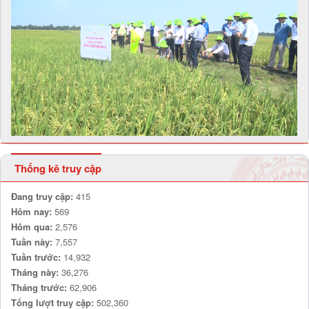
Thống kê truy cập
Đang truy cập:
415
Hôm nay:
569
Hôm qua:
2,576
Tuần này:
7,557
Tuần trước:
14,932
Tháng này:
36,276
Tháng trước:
62,906
Tổng lượt truy cập:
502,360