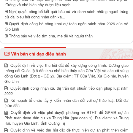
“Trồng và chế biến cây dược liệu sạch...
Nghị quyết công bố kết quả bầu cử và danh sách những người trúng
cử đại biểu hội đồng nhân dân xã...
Quyết định công bố công khai dự toán ngân sách năm 2026 của xã
Gio Linh
Thông báo về việc tìm cha, mẹ đẻ và người thân
Văn bản chỉ đạo điều hành
Quyết định về việc thu hồi đất để xây dựng công trình: Đường giao
thông nối Quốc lộ 9 đến khu chế biến thủy sản Cửa Việt và các xã vùng
đông Gio Linh (Đợt 2 - GĐ 2). Địa điểm: TT Cửa Việt, Xã Gio hải, huyện
Gio Linh
Quyết định công nhận xã, thị trấn đạt chuẩn tiếp cận pháp luật năm
2022
Kê hoạch tổ chức lấy ý kiến nhân dân đối với dự thảo luật Đất đai
(sửa đổi)
Quyết định về việc phê duyệt phương án BTHT để GPMB dự án
Phát triển điểm dân cư xã Trung Hải (giai đoạn 1). Địa điểm: xã Trung
Hải, huyện Gio Linh, tỉnh Quảng Trị
Quyết định về việc thu hồi đất để thực hiện dự án phát triển điểm