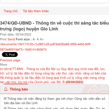
Trang chủ
Tài liệu tham khảo
3474/QĐ-UBND - Thông tin về cuộc thi sáng tác biểu
trưng (logo) huyện Gio Linh
Post date: 05/04/2022
Print
Send
Font size :
A-
A
A+
/documents/19217/0/25+%285%29.pdf/9a52ba66-5f69-445d-60ff-
5873e8067def?t=1649141463674
Previous page
More
01/2019/TT-BNV - Thông tư của Bộ Nội vụ Quy định quy trình trao đổi, lưu
trữ, xử lý tài liệu điện tử trong công tác văn thư, các chức năng cơ bản của
Hệ thống quản lý tài liệu điện tử trong quá trình xử lý công việc trong công
tác văn thư, lưu trữ của Chính phủ, các Bộ, B
(05/04/2022)
Thông báo
Thông báo về việc đăng ký tham gia xét chọn Cộng tác viên dân số
trên địa bàn xã Gio Linh
Thông báo về việc công khai các nội dung liên quan đến Dự án