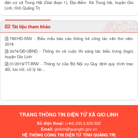
dân cư xã Trung Hải (Giai đoạn 1), Địa điểm: Xã Trung hải, huyện Gio
Linh, tỉnh Quảng Trị
Tài liệu tham khảo
795/HD-SNV - Biểu mẫu báo cáo thống kê công tác văn thư năm
2018
3474/QĐ-UBND - Thông tin về cuộc thi sáng tác biểu trưng (logo)
huyện Gio Linh
01/2019/TT-BNV - Thông tư của Bộ Nội vụ Quy định quy trình trao
đổi, lưu trữ, xử lý tài...
TRANG THÔNG TIN ĐIỆN TỬ XÃ GIO LINH
Số điện thoại:
(+84) 233.3.630.522
Email:
giolinh@quangtri.gov.vn
HỆ THỐNG CÔNG TIN ĐIỆN TỬ TỈNH QUẢNG TRỊ