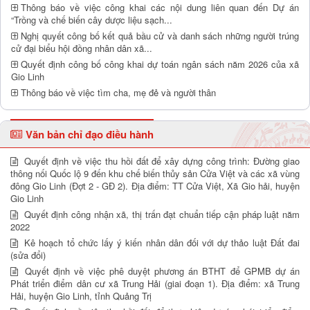
Thông báo về việc công khai các nội dung liên quan đến Dự án
“Trồng và chế biến cây dược liệu sạch...
Nghị quyết công bố kết quả bầu cử và danh sách những người trúng
cử đại biểu hội đồng nhân dân xã...
Quyết định công bố công khai dự toán ngân sách năm 2026 của xã
Gio Linh
Thông báo về việc tìm cha, mẹ đẻ và người thân
Văn bản chỉ đạo điều hành
Quyết định về việc thu hồi đất để xây dựng công trình: Đường giao
thông nối Quốc lộ 9 đến khu chế biến thủy sản Cửa Việt và các xã vùng
đông Gio Linh (Đợt 2 - GĐ 2). Địa điểm: TT Cửa Việt, Xã Gio hải, huyện
Gio Linh
Quyết định công nhận xã, thị trấn đạt chuẩn tiếp cận pháp luật năm
2022
Kê hoạch tổ chức lấy ý kiến nhân dân đối với dự thảo luật Đất đai
(sửa đổi)
Quyết định về việc phê duyệt phương án BTHT để GPMB dự án
Phát triển điểm dân cư xã Trung Hải (giai đoạn 1). Địa điểm: xã Trung
Hải, huyện Gio Linh, tỉnh Quảng Trị