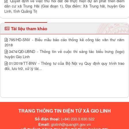
Quyết định về việc thu hồi đất để thực hiện dự án phát triển điểm
dân cư xã Trung Hải (Giai đoạn 1), Địa điểm: Xã Trung hải, huyện Gio
Linh, tỉnh Quảng Trị
Tài liệu tham khảo
795/HD-SNV - Biểu mẫu báo cáo thống kê công tác văn thư năm
2018
3474/QĐ-UBND - Thông tin về cuộc thi sáng tác biểu trưng (logo)
huyện Gio Linh
01/2019/TT-BNV - Thông tư của Bộ Nội vụ Quy định quy trình trao
đổi, lưu trữ, xử lý tài...
TRANG THÔNG TIN ĐIỆN TỬ XÃ GIO LINH
Số điện thoại:
(+84) 233.3.630.522
Email:
giolinh@quangtri.gov.vn