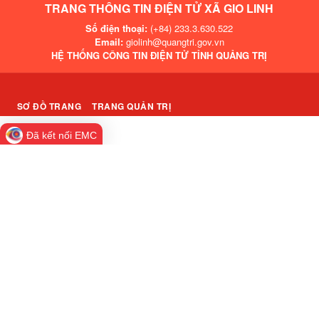
TRANG THÔNG TIN ĐIỆN TỬ XÃ GIO LINH
Số điện thoại:
(+84) 233.3.630.522
Email:
giolinh@quangtri.gov.vn
HỆ THỐNG CÔNG TIN ĐIỆN TỬ TỈNH QUẢNG TRỊ
SƠ ĐỒ TRANG
TRANG QUẢN TRỊ
Đã kết nối EMC