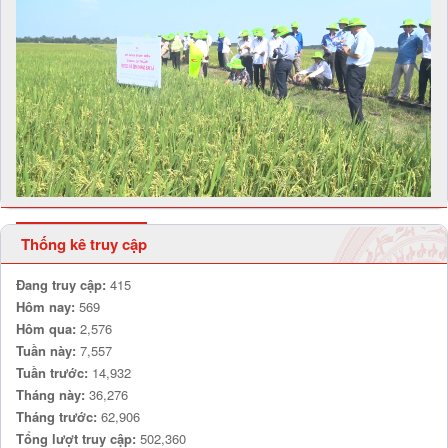
Thống kê truy cập
Đang truy cập:
415
Hôm nay:
569
Hôm qua:
2,576
Tuần này:
7,557
Tuần trước:
14,932
Tháng này:
36,276
Tháng trước:
62,906
Tổng lượt truy cập:
502,360