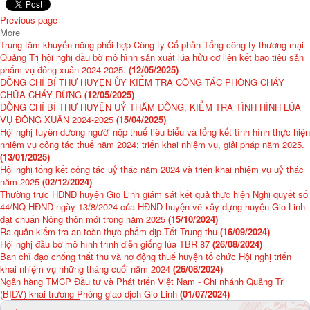
Previous page
More
Trung tâm khuyến nông phối hợp Công ty Cổ phần Tổng công ty thương mại
Quảng Trị hội nghị đầu bờ mô hình sản xuất lúa hửu cơ liên kết bao tiêu sản
phẩm vụ đông xuân 2024-2025.
(12/05/2025)
ĐỒNG CHÍ BÍ THƯ HUYỆN ỦY KIỂM TRA CÔNG TÁC PHÒNG CHÁY
CHỮA CHÁY RỪNG
(12/05/2025)
ĐỒNG CHÍ BÍ THƯ HUYỆN UỶ THĂM ĐỒNG, KIỂM TRA TÌNH HÌNH LÚA
VỤ ĐÔNG XUÂN 2024-2025
(15/04/2025)
Hội nghị tuyên dương người nộp thuế tiêu biểu và tổng kết tình hình thực hiện
nhiệm vụ công tác thuế năm 2024; triển khai nhiệm vụ, giải pháp năm 2025.
(13/01/2025)
Hội nghị tổng kết công tác uỷ thác năm 2024 và triển khai nhiệm vụ uỷ thác
năm 2025
(02/12/2024)
Thường trực HĐND huyện Gio Linh giám sát kết quả thực hiện Nghị quyết số
44/NQ-HĐND ngày 13/8/2024 của HĐND huyện về xây dựng huyện Gio Linh
đạt chuẩn Nông thôn mới trong năm 2025
(15/10/2024)
Ra quân kiểm tra an toàn thực phẩm dịp Tết Trung thu
(16/09/2024)
Hội nghị đầu bờ mô hình trình diễn giống lúa TBR 87
(26/08/2024)
Ban chỉ đạo chống thất thu và nợ động thuế huyện tổ chức Hội nghị triển
khai nhiệm vụ những tháng cuối năm 2024
(26/08/2024)
Ngân hàng TMCP Đầu tư và Phát triển Việt Nam - Chi nhánh Quảng Trị
(BIDV) khai trương Phòng giao dịch Gio Linh
(01/07/2024)