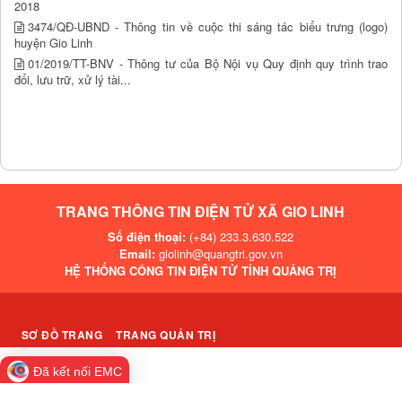
2018
3474/QĐ-UBND - Thông tin về cuộc thi sáng tác biểu trưng (logo)
huyện Gio Linh
01/2019/TT-BNV - Thông tư của Bộ Nội vụ Quy định quy trình trao
đổi, lưu trữ, xử lý tài...
TRANG THÔNG TIN ĐIỆN TỬ XÃ GIO LINH
Số điện thoại:
(+84) 233.3.630.522
Email:
giolinh@quangtri.gov.vn
HỆ THỐNG CÔNG TIN ĐIỆN TỬ TỈNH QUẢNG TRỊ
SƠ ĐỒ TRANG
TRANG QUẢN TRỊ
Đã kết nối EMC