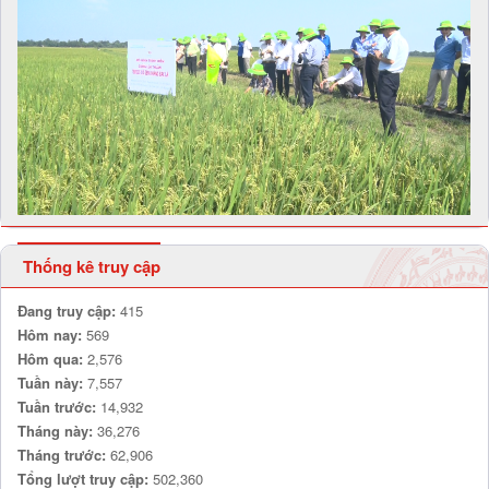
Thống kê truy cập
Đang truy cập:
415
Hôm nay:
569
Hôm qua:
2,576
Tuần này:
7,557
Tuần trước:
14,932
Tháng này:
36,276
Tháng trước:
62,906
Tổng lượt truy cập:
502,360