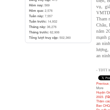
diện, 
Hôm nay:
569
vụ, gi
Hôm qua:
2,576
VMTD 
Tuần này:
7,557
Tham mư
Tuần trước:
14,932
Châu, 
Tháng này:
36,276
năm 20
Tháng trước:
62,906
mạnh ph
Tổng lượt truy cập:
502,360
an nin
lượng,
an ninh
- TDTT h
Previous
More
Huyện Gio
2023.
(12
Thăm các
Ban CHQS
Ra mắt m