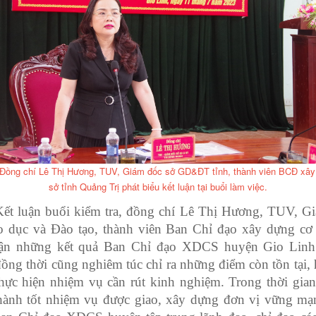
Đồng chí Lê Thị Hương, TUV, Giám đốc sở GD&ĐT tỉnh, thành viên BCĐ xây
sở tỉnh Quảng Trị phát biểu kết luận tại buổi làm việc.
Kết luận buổi kiểm tra, đồng chí Lê Thị Hương, TUV, G
o dục và Đào tạo, thành viên Ban Chỉ đạo xây dựng cơ 
ận những kết quả Ban Chỉ đạo XDCS huyện Gio Linh
ồng thời cũng nghiêm túc chỉ ra những điểm còn tồn tại, 
thực hiện nhiệm vụ cần rút kinh nghiệm. Trong thời gian 
hành tốt nhiệm vụ được giao, xây dựng đơn vị vững mạ