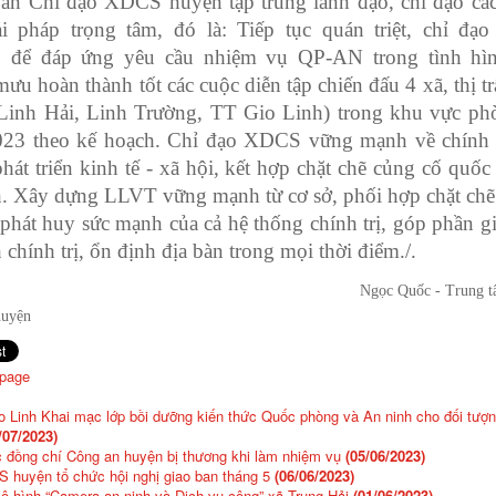
Ban Chỉ đạo XDCS huyện tập trung lãnh đạo, chỉ đạo cá
ải pháp trọng tâm, đó là: Tiếp tục quán triệt, chỉ đ
để đáp ứng yêu cầu nhiệm vụ QP-AN trong tình hìn
u hoàn thành tốt các cuộc diễn tập chiến đấu 4 xã, thị t
Linh Hải, Linh Trường, TT Gio Linh) trong khu vực ph
23 theo kế hoạch. Chỉ đạo XDCS vững mạnh về chính t
át triển kinh tế - xã hội, kết hợp chặt chẽ củng cố quốc
h. Xây dựng LLVT vững mạnh từ cơ sở, phối hợp chặt chẽ 
 phát huy sức mạnh của cả hệ thống chính trị, góp phần g
 chính trị, ổn định địa bàn trong mọi thời điểm./.
Ngọc Quốc - Trung tâm V
uyện
 page
 Linh Khai mạc lớp bồi dưỡng kiến thức Quốc phòng và An ninh cho đối tượ
/07/2023)
 đồng chí Công an huyện bị thương khi làm nhiệm vụ
(05/06/2023)
 huyện tổ chức hội nghị giao ban tháng 5
(06/06/2023)
ô hình “Camera an ninh và Dịch vụ công” xã Trung Hải
(01/06/2023)