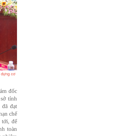
 dựng cơ
iám đốc
sở tỉnh
 đã đạt
hạn chế
tới, để
nh toàn