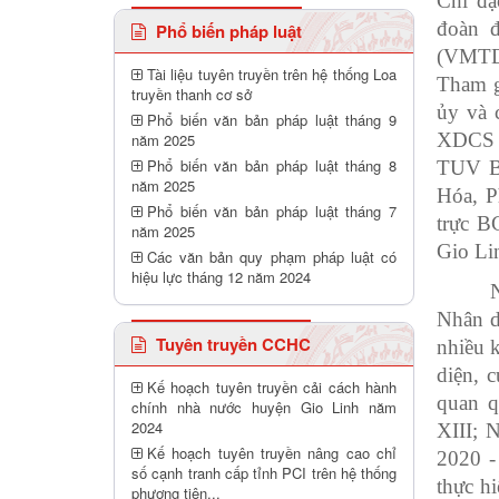
Chỉ đạ
đoàn đ
Phổ biến pháp luật
(VMTD
Tài liệu tuyên truyền trên hệ thống Loa
Tham g
truyền thanh cơ sở
ủy và 
Phổ biến văn bản pháp luật tháng 9
XDCS 
năm 2025
Phổ biến văn bản pháp luật tháng 8
TUV B
năm 2025
Hóa, P
Phổ biến văn bản pháp luật tháng 7
trực 
năm 2025
Gio Li
Các văn bản quy phạm pháp luật có
hiệu lực tháng 12 năm 2024
Nhân d
Tuyên truyền CCHC
nhiều 
diện, 
Kế hoạch tuyên truyền cải cách hành
quan q
chính nhà nước huyện Gio Linh năm
2024
XIII; 
Kế hoạch tuyên truyền nâng cao chỉ
2020 -
số cạnh tranh cấp tỉnh PCI trên hệ thống
thực hi
phương tiên...