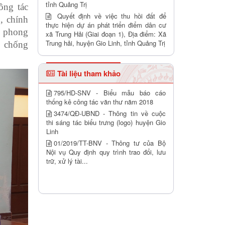
tỉnh Quảng Trị
ông tác
Quyết định về việc thu hồi đất để
, chính
thực hiện dự án phát triển điểm dân cư
c phong
xã Trung Hải (Giai đoạn 1), Địa điểm: Xã
Trung hải, huyện Gio Linh, tỉnh Quảng Trị
g chống
Tài liệu tham khảo
795/HD-SNV - Biểu mẫu báo cáo
thống kê công tác văn thư năm 2018
3474/QĐ-UBND - Thông tin về cuộc
thi sáng tác biểu trưng (logo) huyện Gio
Linh
01/2019/TT-BNV - Thông tư của Bộ
Nội vụ Quy định quy trình trao đổi, lưu
trữ, xử lý tài...