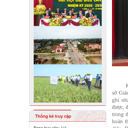
sở Giá
ghi nh
được, đ
trong 
Thống kê truy cập
hoàn t
Đang truy cập:
415