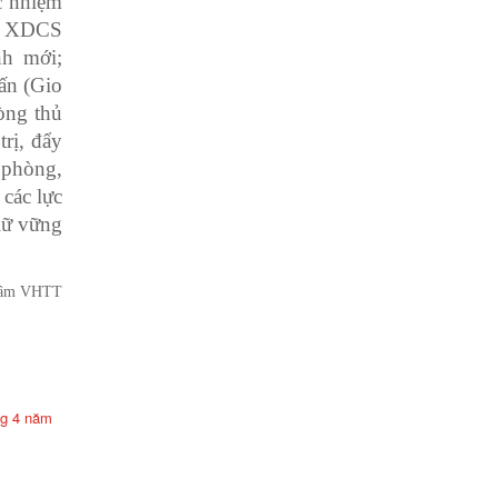
c nhiệm
ạo XDCS
h mới;
rấn (Gio
òng thủ
rị, đẩy
 phòng,
các lực
iữ vững
HTT
ng 4 năm