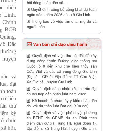
 Trưởng
hội đồng nhân dân xã...
n diện
Quyết định công bố công khai dự toán
 Linh.
ngân sách năm 2026 của xã Gio Linh
Thông báo về việc tìm cha, mẹ đẻ và
ó Chính
người thân
ong BCĐ
Quảng,
Võ Đắc
Văn bản chỉ đạo điều hành
 thường
Quyết định về việc thu hồi đất để xây
 huyện
dựng công trình: Đường giao thông nối
Quốc lộ 9 đến khu chế biến thủy sản
Cửa Việt và các xã vùng đông Gio Linh
uân và
(Đợt 2 - GĐ 2). Địa điểm: TT Cửa Việt,
Xã Gio hải, huyện Gio Linh
ua, đạt
Quyết định công nhận xã, thị trấn đạt
nh toàn
chuẩn tiếp cận pháp luật năm 2022
có liên
Kê hoạch tổ chức lấy ý kiến nhân dân
lần thứ
đối với dự thảo luật Đất đai (sửa đổi)
Quyết định về việc phê duyệt phương
hiệm kỳ
án BTHT để GPMB dự án Phát triển
tổ chức
điểm dân cư xã Trung Hải (giai đoạn 1).
 xã hội,
Địa điểm: xã Trung Hải, huyện Gio Linh,