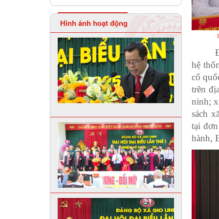
Hình ảnh hoạt động
Đ
hệ thốn
cố quốc
trên đ
ninh; x
sách x
tại đơ
hành, 