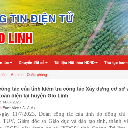
in tức
Chuyển đổi số
Tài liệu Hội thảo HDND
Thủ tục hành
chủ
An ninh - Quốc phòng
ông tác của tỉnh kiểm tra công tác Xây dựng cơ sở
oàn diện tại huyện Gio Linh
: 14/07/2023
d
Font size :
A-
A
A+
Ngày 11/7/2023, Đoàn công tác của tỉnh do đồng chí
 TUV, Giám đốc sở Giáo dục và đào tạo tỉnh, thành v