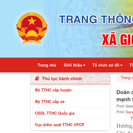
Chi tiết bài viết - Xã Gio Linh
Trang chủ
Giới thiệu
Tổ chức sơ đồ
T
Trang 
Thủ tục hành chính
Bộ TTHC cấp huyện
Doàn c
mạnh t
Bộ TTHC cấp xã
Post date
Print
Sen
CSDL TTHC Quốc gia
Cục kiểm soát TTHC VPCP
Hương,