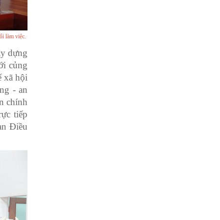
i làm việc.
ây dựng
với củng
 xã hội
ng - an
ện chính
ực tiếp
an Điều