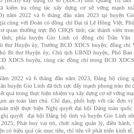
o (BCĐ) xây dựng cơ sở (XDCS) tỉnh Quảng Trị làm
ã kiểm tra công tác xây dựng cơ sở vững mạnh toà
) năm 2022 và 6 tháng đầu năm 2023 tại huyện Gio
ia cùng với Đoàn có đồng chí Đại tá Lê Hồng Việt, Ph
cơ quan thường trực Bộ CHQS tỉnh; các thành viên tr
tỉnh; phía huyện Gio Linh có đồng chí Trần Văn 
í thư Huyện ủy, Trưởng BCĐ XDCS huyện; đồng chí 
hó Bí thư Huyện ủy, Chủ tịch UBND huyện, Phó Ban
BCĐ XDCS huyện, cùng các đồng chí trong BCĐ XDCS
nh.
Năm 2022 và 6 tháng đầu năm 2023, Đảng bộ cùng q
ân huyện Gio Linh đã tích cực đẩy mạnh phong trào thi đ
kết quả trong thực hiện nhiệm vụ xây dựng cơ sở vững mạ
cụm an toàn làm chủ. Chỉ đạo, phối hợp với các đơn vị 
uán triệt thực hiện Nghị quyết đại hội Đảng toàn quốc 
Nghị quyết đại hội Đảng bộ tỉnh và huyện Gio Linh n
 2025; Phát huy vai trò, chức năng quản lý, điều hành, 
ện có hiệu quả các mục tiêu, chỉ tiêu về phát triển kinh tế,