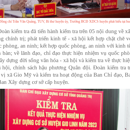
Đồng chí Trần Văn Quảng, TUV, Bí thư huyện ủy, Trưởng BCĐ XDCS huyện phát biểu tại buổ
oàn kiểm tra đã tiến hành kiểm tra trên 05 nội dung về x
g chính trị; phát triển kinh tế - xã hội kết hợp chặt chẽ 
 phòng, an ninh; kết hợp quốc phòng, an ninh với kinh tế
ịa bàn; về lãnh đạo, chỉ đạo thực hiện nhiệm vụ quốc phò
ây dựng đời sống văn hóa - xã hội và kiểm tra về thực hi
ã hội, chính sách hậu phương Quân đội. Đoàn kiểm tra tr
n vị xã Gio Mỹ và kiểm tra hoạt động của Ban Chỉ đạo, B
Ban Xây dựng cơ sở cấp huyện.