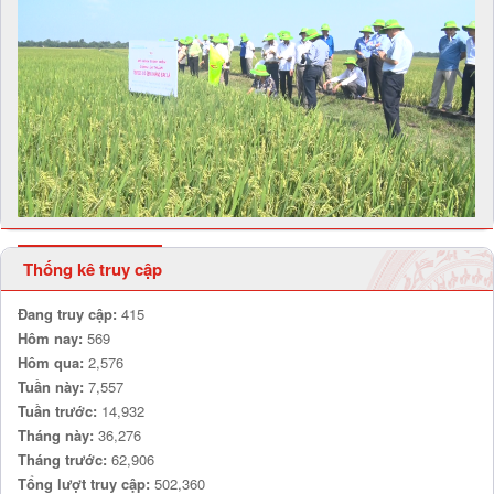
Thống kê truy cập
Đang truy cập:
415
Hôm nay:
569
Hôm qua:
2,576
Tuần này:
7,557
Tuần trước:
14,932
Tháng này:
36,276
Tháng trước:
62,906
Tổng lượt truy cập:
502,360