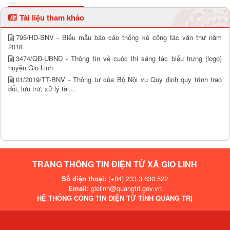
Tài liệu tham khảo
795/HD-SNV - Biểu mẫu báo cáo thống kê công tác văn thư năm
2018
3474/QĐ-UBND - Thông tin về cuộc thi sáng tác biểu trưng (logo)
huyện Gio Linh
01/2019/TT-BNV - Thông tư của Bộ Nội vụ Quy định quy trình trao
đổi, lưu trữ, xử lý tài...
TRANG THÔNG TIN ĐIỆN TỬ XÃ GIO LINH
Số điện thoại:
(+84) 233.3.630.522
Email:
giolinh@quangtri.gov.vn
HỆ THỐNG CÔNG TIN ĐIỆN TỬ TỈNH QUẢNG TRỊ