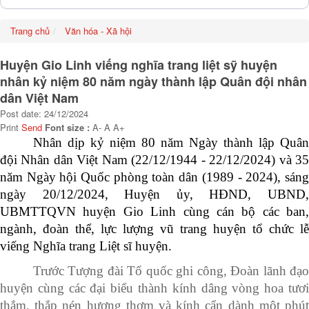
Trang chủ
Văn hóa - Xã hội
Huyện Gio Linh viếng nghĩa trang liệt sỹ huyện
nhân kỷ niệm 80 năm ngày thành lập Quân đội nhân
dân Việt Nam
Post date: 24/12/2024
Print
Send
Font size :
A-
A
A+
N
hân dịp kỷ niệm 80 năm Ngày thành lập Quân
đội Nhân dân Việt Nam (22/12/1944 - 22/12/2024) và 35
năm Ngày hội Quốc phòng toàn dân (1989 - 2024), s
áng
ngày 20/12/2024,
Huyện
ủy, HĐND, UBND
UBMTTQVN huyện Gio Linh cùng
cán bộ các
ban,
ngành, đoàn thể
, lực lượng vũ trang
huyện tổ chức lễ
viếng Nghĩa trang Liệt sĩ
huyện
.
Trước Tượng đài Tổ quốc ghi công, Đoàn lãnh đạo
huyện cùng các đại biểu thành kính dâng vòng hoa tươi
thắm, thắp nén hương thơm và kính cẩn dành một phút