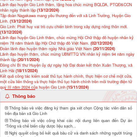
Lãnh đạo huyện Gio Linh thăm, tặng hoa chúc mừng BQLDA, PTQĐ&CCN
nhân ngày thành lập
(13/12/2024)
Tập đoàn Nagakawa mang yêu thương đến với xã Linh Trường, Huyện Gio
Linh.
(13/12/2024)
Gio Linh: Phát huy vai trò cựu chiến binh trong xây dựng nông thôn mới.
(13/12/2024)
Lãnh đạo huyện Gio Linh thăm, chúc mừng Hội Chữ thập đỏ huyện nhân kỷ
niệm 78 năm thành lập Hội Chữ thập đỏ Việt Nam.
(02/12/2024)
Đoàn lãnh đạo huyện thăm ngày Nhà giáo Việt Nam
(20/11/2024)
Lãnh đạo huyện thăm, chúc mừng UBMTTQ VN nhân kỷ niệm 94 năm ngày
thành lập
(20/11/2024)
Đồng chí Bí thư Huyện ủy dự ngày hội Đại đoàn kết thôn Xuân Thượng, xã
Linh Hải
(18/11/2024)
Kết quả công tác kiểm soát thủ tục hành chính, thực hiện cơ chế một cửa,
một cửa liên thông và thực hiện thủ tục hành chính trên môi trường điện tử
quý III năm 2024 của huyện Gio Linh
(15/11/2024)
Thông báo
Thông báo về việc đăng ký tham gia xét chọn Cộng tác viên dân số
trên địa bàn xã Gio Linh
Thông báo về việc công khai các nội dung liên quan đến Dự án
“Trồng và chế biến cây dược liệu sạch...
Nghị quyết công bố kết quả bầu cử và danh sách những người trúng