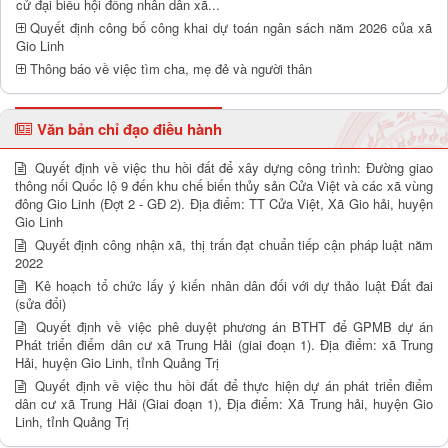
cử đại biểu hội đồng nhân dân xã...
Quyết định công bố công khai dự toán ngân sách năm 2026 của xã
Gio Linh
Thông báo về việc tìm cha, mẹ đẻ và người thân
Văn bản chỉ đạo điều hành
Quyết định về việc thu hồi đất để xây dựng công trình: Đường giao
thông nối Quốc lộ 9 đến khu chế biến thủy sản Cửa Việt và các xã vùng
đông Gio Linh (Đợt 2 - GĐ 2). Địa điểm: TT Cửa Việt, Xã Gio hải, huyện
Gio Linh
Quyết định công nhận xã, thị trấn đạt chuẩn tiếp cận pháp luật năm
2022
Kê hoạch tổ chức lấy ý kiến nhân dân đối với dự thảo luật Đất đai
(sửa đổi)
Quyết định về việc phê duyệt phương án BTHT để GPMB dự án
Phát triển điểm dân cư xã Trung Hải (giai đoạn 1). Địa điểm: xã Trung
Hải, huyện Gio Linh, tỉnh Quảng Trị
Quyết định về việc thu hồi đất để thực hiện dự án phát triển điểm
dân cư xã Trung Hải (Giai đoạn 1), Địa điểm: Xã Trung hải, huyện Gio
Linh, tỉnh Quảng Trị