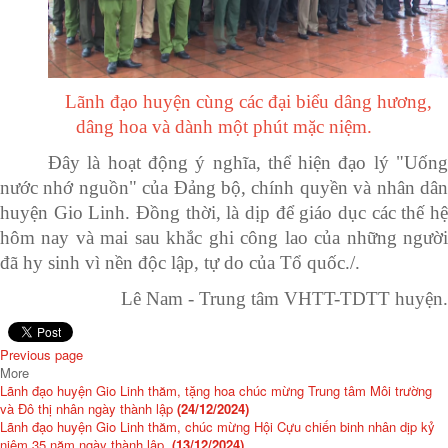
Lãnh đạo
huyện
cùng các đại biểu dâng hương,
dâng hoa
và dành một phút mặc niệm.
Đây là hoạt động ý nghĩa, thể hiện đạo lý "Uống
nước nhớ nguồn" của Đảng bộ, chính quyền và nhân dân
huyện Gio Linh. Đồng thời, là dịp để giáo dục các thế hệ
hôm nay và mai sau khắc ghi công lao của những người
đã hy sinh vì nền độc lập, tự do của Tổ quốc./.
Lê Nam - Trung tâm VHTT-TDTT huyện.
Previous page
More
Lãnh đạo huyện Gio Linh thăm, tặng hoa chúc mừng Trung tâm Môi trường
và Đô thị nhân ngày thành lập
(24/12/2024)
Lãnh đạo huyện Gio Linh thăm, chúc mừng Hội Cựu chiến binh nhân dịp kỷ
niệm 35 năm ngày thành lập.
(13/12/2024)