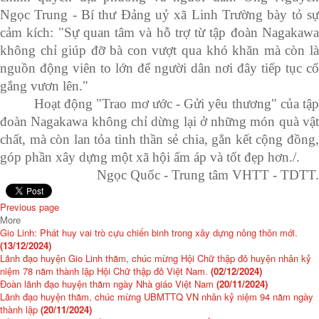
Ngọc Trung - Bí thư Đảng uỷ xã Linh Trường bày tỏ sự
cảm kích: "Sự quan tâm và hỗ trợ từ tập đoàn Nagakawa
không chỉ giúp đỡ bà con vượt qua khó khăn mà còn là
nguồn động viên to lớn để người dân nơi đây tiếp tục cố
gắng vươn lên."
Hoạt động "Trao mơ ước - Gửi yêu thương" của tập
đoàn Nagakawa không chỉ dừng lại ở những món quà vật
chất, mà còn lan tỏa tinh thần sẻ chia, gắn kết cộng đồng,
góp phần xây dựng một xã hội ấm áp và tốt đẹp hơn./.
Ngọc Quốc - Trung tâm VHTT - TDTT.
Previous page
More
Gio Linh: Phát huy vai trò cựu chiến binh trong xây dựng nông thôn mới.
(13/12/2024)
Lãnh đạo huyện Gio Linh thăm, chúc mừng Hội Chữ thập đỏ huyện nhân kỷ
niệm 78 năm thành lập Hội Chữ thập đỏ Việt Nam.
(02/12/2024)
Đoàn lãnh đạo huyện thăm ngày Nhà giáo Việt Nam
(20/11/2024)
Lãnh đạo huyện thăm, chúc mừng UBMTTQ VN nhân kỷ niệm 94 năm ngày
thành lập
(20/11/2024)