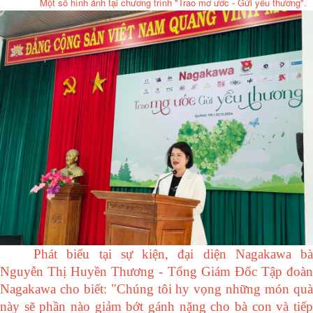
Một số hình ảnh tại chương trình "Trao mơ ước - Gửi yêu thương".
Phát biểu tại sự kiện, đại diện Nagakawa bà
Nguyễn Thị Huyền Thương - Tổng Giám Đốc Tập đoàn
Nagakawa cho biết: "Chúng tôi hy vọng những món quà
này sẽ phần nào giảm bớt gánh nặng cho bà con và tiếp