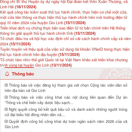
Đồng chí Bí thư Huyện ủy dự ngày hội Đại đoàn kết thôn Xuân Thượng, xã
Linh Hải
(18/11/2024)
Kết quả công tác kiểm soát thủ tục hành chính, thực hiện cơ chế một cửa,
một cửa liên thông và thực hiện thủ tục hành chính trên môi trường điện tử
quý III năm 2024 của huyện Gio Linh
(15/11/2024)
Triển khai dịch vụ chứng thực bản sao điện tử từ bản chính trên Hệ thống
thông tin giải quyết thủ tục hành chính tỉnh
(15/11/2024)
Tổ chức điều tra xã hội học xác định chỉ số cải cách hành chính cấp xã năm
2024
(15/11/2024)
Tuyên truyền về hiệu quả của việc sử dụng tài khoản VNeID trong thực hiện
thủ tục hành chính trên địa huyện
(15/11/2024)
Tổ chức tầm nhìn thế giới Quốc tế tại Việt Nam khảo sát triển khai chương
trình vùng tại huyện Gio Linh
(13/11/2024)
Thông báo
Thông báo về việc đăng ký tham gia xét chọn Cộng tác viên dân số
trên địa bàn xã Gio Linh
Thông báo về việc công khai các nội dung liên quan đến Dự án
“Trồng và chế biến cây dược liệu sạch...
Nghị quyết công bố kết quả bầu cử và danh sách những người trúng
cử đại biểu hội đồng nhân dân xã...
Quyết định công bố công khai dự toán ngân sách năm 2026 của xã
Gio Linh