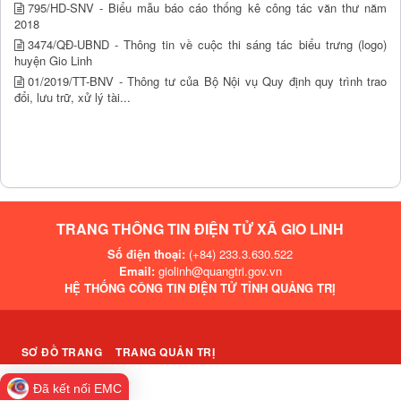
795/HD-SNV - Biểu mẫu báo cáo thống kê công tác văn thư năm
2018
3474/QĐ-UBND - Thông tin về cuộc thi sáng tác biểu trưng (logo)
huyện Gio Linh
01/2019/TT-BNV - Thông tư của Bộ Nội vụ Quy định quy trình trao
đổi, lưu trữ, xử lý tài...
TRANG THÔNG TIN ĐIỆN TỬ XÃ GIO LINH
Số điện thoại:
(+84) 233.3.630.522
Email:
giolinh@quangtri.gov.vn
HỆ THỐNG CÔNG TIN ĐIỆN TỬ TỈNH QUẢNG TRỊ
SƠ ĐỒ TRANG
TRANG QUẢN TRỊ
Đã kết nối EMC