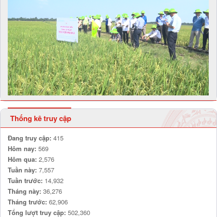
Thống kê truy cập
Đang truy cập:
415
Hôm nay:
569
Hôm qua:
2,576
Tuần này:
7,557
Tuần trước:
14,932
Tháng này:
36,276
Tháng trước:
62,906
Tổng lượt truy cập:
502,360