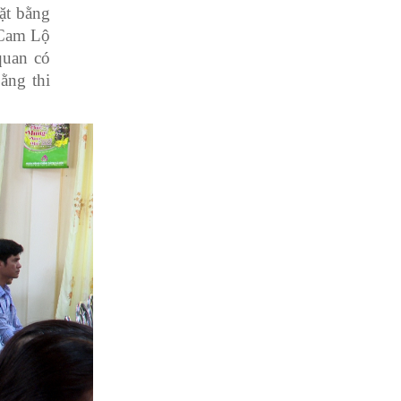
mặt bằng
 Cam Lộ
quan có
ằng thi