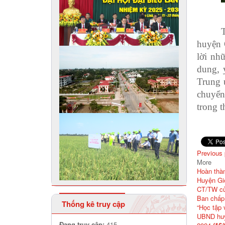
T
huyện 
lời nh
dung, 
Trung 
chuyển
trong t
Previous
More
Hoàn thà
Huyện Gio
CT/TW củ
Ban chấp 
Thống kê truy cập
“Học tập 
UBND huyệ
Đang truy cập:
415