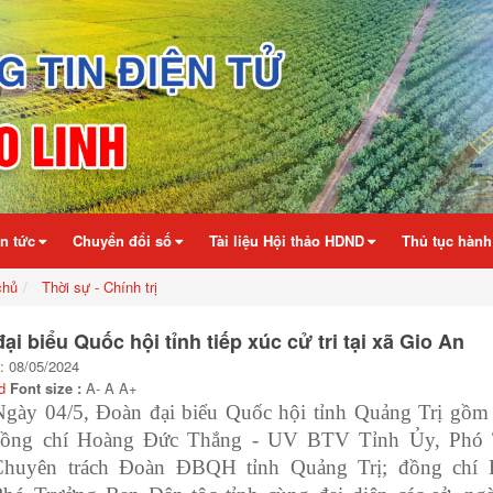
in tức
Chuyển đổi số
Tài liệu Hội thảo HDND
Thủ tục hành
chủ
Thời sự - Chính trị
ại biểu Quốc hội tỉnh tiếp xúc cử tri tại xã Gio An
: 08/05/2024
d
Font size :
A-
A
A+
Ngày 04/5, Đoàn đại biểu Quốc hội tỉnh Quảng Trị gồm 
 đồng chí Hoàng Đức Thắng - UV BTV Tỉnh Ủy, Phó 
Chuyên trách Đoàn ĐBQH tỉnh Quảng Trị; đồng chí 