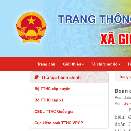
Chi tiết bài viết - Xã Gio Linh
Trang chủ
Giới thiệu
Tổ chức sơ đồ
T
Trang 
Thủ tục hành chính
Bộ TTHC cấp huyện
Đoàn đ
Post date
Bộ TTHC cấp xã
Print
Sen
CSDL TTHC Quốc gia
biểu:
Cục kiểm soát TTHC VPCP
đoàn 