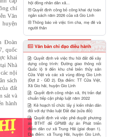
ành cấp
hội đồng nhân dân xã...
đồng chí
Quyết định công bố công khai dự toán
ngân sách năm 2026 của xã Gio Linh
yễn Văn
Thông báo về việc tìm cha, mẹ đẻ và
 huyện
người thân
ện Đoàn
Văn bản chỉ đạo điều hành
7, quốc
ợc khai
Quyết định về việc thu hồi đất để xây
dựng công trình: Đường giao thông nối
tại Nhà
Quốc lộ 9 đến khu chế biến thủy sản
các nội
Cửa Việt và các xã vùng đông Gio Linh
ân sách
(Đợt 2 - GĐ 2). Địa điểm: TT Cửa Việt,
Xã Gio hải, huyện Gio Linh
của đất
Quyết định công nhận xã, thị trấn đạt
 sát và
chuẩn tiếp cận pháp luật năm 2022
ến hành
Kê hoạch tổ chức lấy ý kiến nhân dân
đối với dự thảo luật Đất đai (sửa đổi)
Quyết định về việc phê duyệt phương
án BTHT để GPMB dự án Phát triển
điểm dân cư xã Trung Hải (giai đoạn 1).
Địa điểm: xã Trung Hải, huyện Gio Linh,