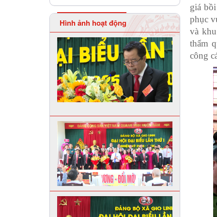
giá bồi
phục v
Hình ảnh hoạt động
và khu
thẩm q
công cá