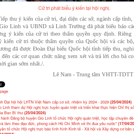
Cử tri phát biểu ý kiến tại hội nghị.
iếp thu ý kiến của cử tri, đại diện các sở, ngành cấp tỉ
Gio Linh và UBND xã Linh Trường đã phát biểu báo cáo
ững ý kiến của cử tri theo thẩm quyền quy định. Riêng 
ý kiến cử tri thuộc thẩm quyền của Quốc hội và các bộ
ương đã được Đoàn Đại biểu Quốc hội tỉnh tiếp thu, nghi
 đến các cơ quan chức năng xem xét và trả lời cho bà con
hời gian sớm nhất./.
Lê Nam - Trung tâm VHTT-TDTT 
 page
nh Đại hội hội LHTN Việt Nam cấp cơ sở, nhiệm kỳ 2024 - 2029
(25/04/2024)
 Linh tham dự Hội nghị trực tuyến quán triệt và triển khai thực hiện Chỉ thị s
a Ban Bí thư
(25/04/2024)
hành Đảng bộ huyện Gio Linh tổ chức Hội nghị quán triệt, học tập chuyên đề
và làm theo đạo đức, phong cách Hồ Chí Minh về thi đua yêu nước"
(17/04/2
n tổ chức Hội nghị trực báo tình hình Kinh tế - Xã hội và Xây dựng cơ bản 