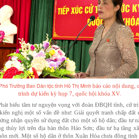
Phó Trưởng Ban Dân tộc tỉnh Hồ Thị Minh
báo cáo nội dung,
trình dự kiến kỳ họp 7, quốc hội khóa XV.
Phát biểu tâm tư nguyện vọng với đoàn ĐBQH tỉnh, cử tri
kiến nghị một số vấn đề như: Giải quyết tranh chấp đất đ
hứng nhận quyền sử dụng đất cho một số hộ dân; đầu tư n
ng thủy lợi trên địa bàn thôn Hảo Sơn; đầu tư hạ tầng x
hôn mới. Một số hộ dân ở thôn Xuân Hòa chưa đồng tình