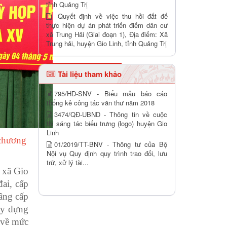
tỉnh Quảng Trị
Quyết định về việc thu hồi đất để
thực hiện dự án phát triển điểm dân cư
xã Trung Hải (Giai đoạn 1), Địa điểm: Xã
Trung hải, huyện Gio Linh, tỉnh Quảng Trị
Tài liệu tham khảo
795/HD-SNV - Biểu mẫu báo cáo
thống kê công tác văn thư năm 2018
3474/QĐ-UBND - Thông tin về cuộc
thi sáng tác biểu trưng (logo) huyện Gio
Linh
 chương
01/2019/TT-BNV - Thông tư của Bộ
Nội vụ Quy định quy trình trao đổi, lưu
trữ, xử lý tài...
 xã Gio
ai, cấp
âng cấp
ây dựng
 về mức