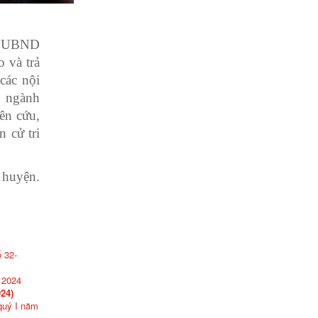
nh, UBND
 và trả
các nội
, ngành
ên cứu,
 cử tri
huyện.
ố 32-
 2024
024)
quý I năm