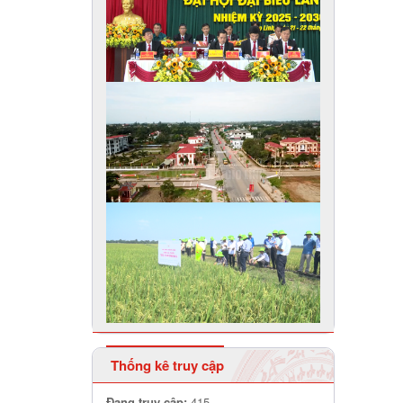
Thống kê truy cập
Đang truy cập:
415