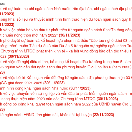
hác
t về dự toán thu chi ngân sách Nhà nước trên địa bàn, chi ngân sách địa p
11/2023)
ông khai số liệu và thuyết minh tình hình thực hiện dự toán ngân sách quý I
11/2023)
h về việc phân bổ vốn đầu tư phát triễn từ nguồn ngân sách tỉnh"Thưởng công
ạt chuẩn nông thôn mới năm 2022"
(30/11/2023)
h phê duyệt dự toán và kế hoạch lựa chọn nhà thầu "Đào tạo nghề dưới 03 t
nông thôn" thuộc Tiểu dự án 3 của Dự án 5 từ nguồn sự nghiệp ngân sách Tr
 Chương trình MTQG phát triển kinh tế - xã hội vùng đồng bào dân tộc thiểu 
2023
(30/11/2023)
t về việc đề nghị điều chỉnh, bổ sung kế hoạch đầu tư công trung hạn 5 năm 
25 nguồn vốn cân đối ngân sách địa phương huyện Gio Linh lần 6 (năm 2023)
23)
t về việc bố trí Kế hoạch vốn đối ứng từ ngân sách địa phương thực hiện 03
QGG giai đoạn 2021-2025
(30/11/2023)
tình hình công khai ngân sách Nhà nước
(30/11/2023)
h về việc chuyển vốn sự nghiệp và vốn đầu tư phát triển nguồn ngân sách T
 sang thực hiện năm 2023 của các Chương trình MTQG
(30/11/2023)
nh công bố công khai quyết toán ngân sách năm 2022 của UBND huyện Gio L
23)
tế ngân sách HĐND tỉnh giám sát, khảo sát tại huyện
(22/11/2023)