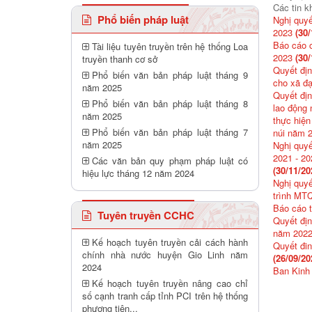
Các tin k
Phổ biến pháp luật
Nghị quyế
2023
(30/
Báo cáo c
Tài liệu tuyên truyền trên hệ thống Loa
2023
(30/
truyền thanh cơ sở
Quyết địn
Phổ biến văn bản pháp luật tháng 9
cho xã đ
năm 2025
Quyết địn
Phổ biến văn bản pháp luật tháng 8
lao động 
năm 2025
thực hiện
Phổ biến văn bản pháp luật tháng 7
núi năm 
năm 2025
Nghị quyế
2021 - 20
Các văn bản quy phạm pháp luật có
(30/11/20
hiệu lực tháng 12 năm 2024
Nghị quyế
trình MT
Báo cáo 
Tuyên truyền CCHC
Quyết địn
năm 2022
Kế hoạch tuyên truyền cải cách hành
Quyết đi
chính nhà nước huyện Gio Linh năm
(26/09/20
2024
Ban Kinh 
Kế hoạch tuyên truyền nâng cao chỉ
số cạnh tranh cấp tỉnh PCI trên hệ thống
phương tiên...