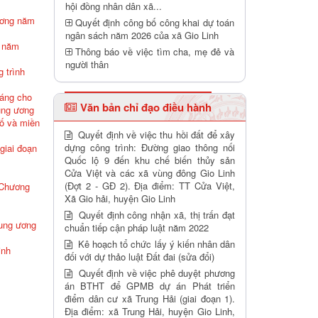
hội đồng nhân dân xã...
hương năm
Quyết định công bố công khai dự toán
ngân sách năm 2026 của xã Gio Linh
I năm
Thông báo về việc tìm cha, mẹ đẻ và
người thân
 trình
háng cho
Văn bản chỉ đạo điều hành
ung ương
số và miền
Quyết định về việc thu hồi đất để xây
dựng công trình: Đường giao thông nối
giai đoạn
Quốc lộ 9 đến khu chế biến thủy sản
Cửa Việt và các xã vùng đông Gio Linh
(Đợt 2 - GĐ 2). Địa điểm: TT Cửa Việt,
 Chương
Xã Gio hải, huyện Gio Linh
Quyết định công nhận xã, thị trấn đạt
rung ương
chuẩn tiếp cận pháp luật năm 2022
Kê hoạch tổ chức lấy ý kiến nhân dân
inh
đối với dự thảo luật Đất đai (sửa đổi)
Quyết định về việc phê duyệt phương
án BTHT để GPMB dự án Phát triển
điểm dân cư xã Trung Hải (giai đoạn 1).
Địa điểm: xã Trung Hải, huyện Gio Linh,