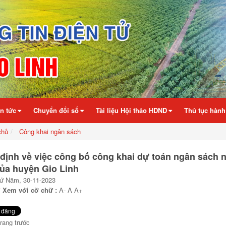
in tức
Chuyển đổi số
Tài liệu Hội thảo HDND
Thủ tục hành
chủ
Công khai ngân sách
định về việc công bố công khai dự toán ngân sách 
ủa huyện Gio Linh
hứ Năm, 30-11-2023
i
Xem với cỡ chữ :
A-
A
A+
trang trước