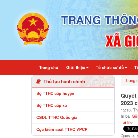
Chi tiết bài viết - Xã Gio Linh
Trang chủ
Giới thiệu
Tổ chức sơ đồ
T
Trang 
Thủ tục hành chính
Bộ TTHC cấp huyện
Quyết 
2023 c
Bộ TTHC cấp xã
15:10, T
In bài
Gử
CSDL TTHC Quốc gia
Tải file
Cục kiểm soát TTHC VPCP
Quay lại 