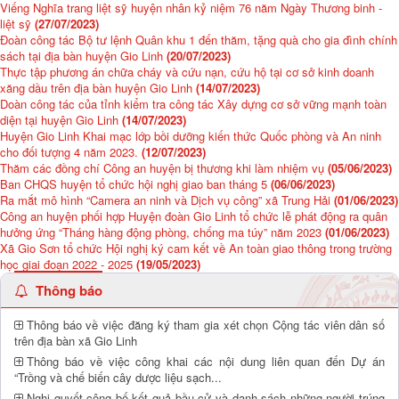
Viếng Nghĩa trang liệt sỹ huyện nhân kỷ niệm 76 năm Ngày Thương binh -
liệt sỹ
(27/07/2023)
Đoàn công tác Bộ tư lệnh Quân khu 1 đến thăm, tặng quà cho gia đình chính
sách tại địa bàn huyện Gio Linh
(20/07/2023)
Thực tập phương án chữa cháy và cứu nạn, cứu hộ tại cơ sở kinh doanh
xăng dầu trên địa bàn huyện Gio Linh
(14/07/2023)
Doàn công tác của tỉnh kiểm tra công tác Xây dựng cơ sở vững mạnh toàn
diện tại huyện Gio Linh
(14/07/2023)
Huyện Gio Linh Khai mạc lớp bồi dưỡng kiến thức Quốc phòng và An ninh
cho đối tượng 4 năm 2023.
(12/07/2023)
Thăm các đồng chí Công an huyện bị thương khi làm nhiệm vụ
(05/06/2023)
Ban CHQS huyện tổ chức hội nghị giao ban tháng 5
(06/06/2023)
Ra mắt mô hình “Camera an ninh và Dịch vụ công” xã Trung Hải
(01/06/2023)
Công an huyện phối hợp Huyện đoàn Gio Linh tổ chức lễ phát động ra quân
hưởng ứng “Tháng hàng động phòng, chống ma túy” năm 2023
(01/06/2023)
Xã Gio Sơn tổ chức Hội nghị ký cam kết về An toàn giao thông trong trường
học giai đoạn 2022 - 2025
(19/05/2023)
Thông báo
Thông báo về việc đăng ký tham gia xét chọn Cộng tác viên dân số
trên địa bàn xã Gio Linh
Thông báo về việc công khai các nội dung liên quan đến Dự án
“Trồng và chế biến cây dược liệu sạch...
Nghị quyết công bố kết quả bầu cử và danh sách những người trúng