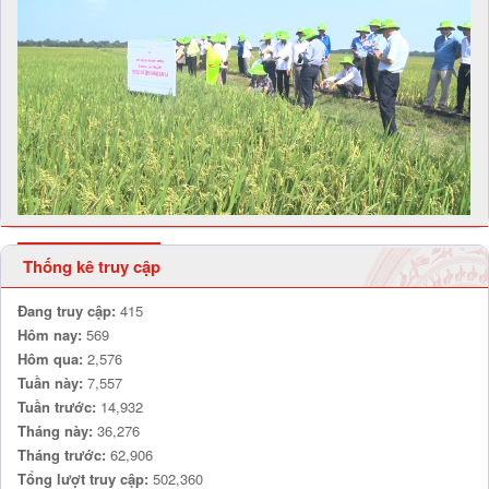
Thống kê truy cập
Đang truy cập:
415
Hôm nay:
569
Hôm qua:
2,576
Tuần này:
7,557
Tuần trước:
14,932
Tháng này:
36,276
Tháng trước:
62,906
Tổng lượt truy cập:
502,360