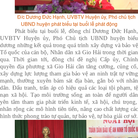
Đ/c Dương Đức Hạnh, UVBTV Huyện ủy, Phó chủ tịch
UBND huyện phát biểu tại buổi lễ phát động
Phát biểu tại buổi lễ,
đồng chí
Dương Đức Hạnh
UVBTV Huyện ủy,
Phó Chủ tịch UBND huyện
biểu
dương những
kết quả trong quá trình xây dựng và bảo v
Tổ
quốc của cán bộ, Nhân dân xã Gio Hải
trong
thời gia
qua.
Thời gian tới,
đồng chí đề nghị Cấp ủy, Chín
quyền địa phương
xã Gio Hải cần tăng cường, củng cố,
xây dựng lực lượng tham gia
bảo vệ an ninh trật tự vữn
mạnh, thường xuyên bám sát địa bàn, gắn bó với
nhâ
dân. Đấu tranh, trấn áp có hiệu quả các loại tội phạm, tệ
nạn xã hội. Tạo
môi trường sống an toàn
để người dâ
yên tâm tham gia
phát triển kinh tế, xã hội
, c
hú trọng,
nhân rộng các mô hình tiên tiến, nâng cao
chất lượng các
hình thức
phong trào
tự quản, tự bảo vệ, tự hòa giải cơ sở.