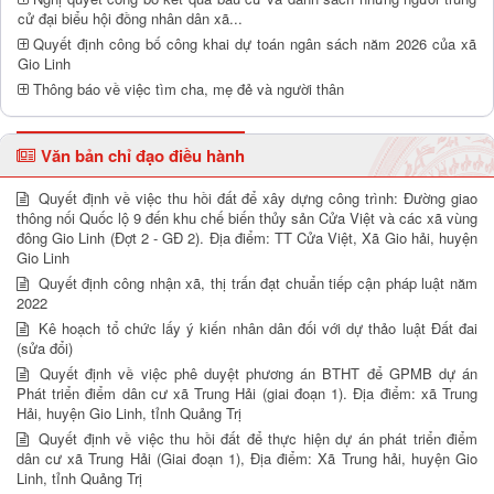
cử đại biểu hội đồng nhân dân xã...
Quyết định công bố công khai dự toán ngân sách năm 2026 của xã
Gio Linh
Thông báo về việc tìm cha, mẹ đẻ và người thân
Văn bản chỉ đạo điều hành
Quyết định về việc thu hồi đất để xây dựng công trình: Đường giao
thông nối Quốc lộ 9 đến khu chế biến thủy sản Cửa Việt và các xã vùng
đông Gio Linh (Đợt 2 - GĐ 2). Địa điểm: TT Cửa Việt, Xã Gio hải, huyện
Gio Linh
Quyết định công nhận xã, thị trấn đạt chuẩn tiếp cận pháp luật năm
2022
Kê hoạch tổ chức lấy ý kiến nhân dân đối với dự thảo luật Đất đai
(sửa đổi)
Quyết định về việc phê duyệt phương án BTHT để GPMB dự án
Phát triển điểm dân cư xã Trung Hải (giai đoạn 1). Địa điểm: xã Trung
Hải, huyện Gio Linh, tỉnh Quảng Trị
Quyết định về việc thu hồi đất để thực hiện dự án phát triển điểm
dân cư xã Trung Hải (Giai đoạn 1), Địa điểm: Xã Trung hải, huyện Gio
Linh, tỉnh Quảng Trị