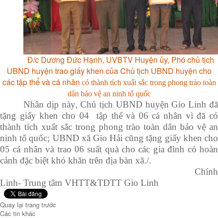
Đ/c Dương Đức Hạnh, UVBTV Huyện ủy, Phó chủ tịch
UBND huyện trao giấy khen của Chủ tịch UBND huyện cho
các tập thể và cá nhân
có thành tích xuất sắc trong phong trào toàn
dân bảo vệ an ninh tổ
quốc
Nhân dịp này
, Chủ tịch UBND huyện Gio Linh đ
tặng giấy khen cho 04
tập thể
và 06
cá nhân vì đã c
thành tích xuất sắc trong phong trào toàn dân bảo vệ an
ninh tổ
quốc;
UBND xã Gio Hải cũng tặng giấy khen ch
05 cá nhân và trao 06 suất quà cho các gia đình có hoàn
cảnh đặc biệt khó khăn trên địa bàn xã./.
Chính
Linh- Trung tâm VHTT&TDTT Gio Linh
Quay lại trang trước
Các tin khác