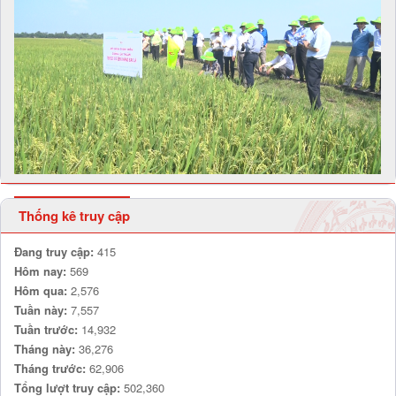
Thống kê truy cập
Đang truy cập:
415
Hôm nay:
569
Hôm qua:
2,576
Tuần này:
7,557
Tuần trước:
14,932
Tháng này:
36,276
Tháng trước:
62,906
Tổng lượt truy cập:
502,360