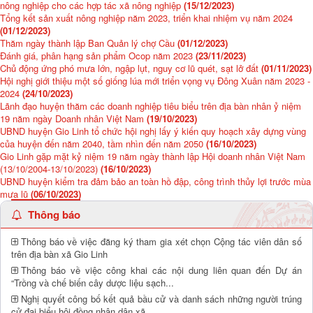
nông nghiệp cho các hợp tác xã nông nghiệp
(15/12/2023)
Tổng kết sản xuất nông nghiệp năm 2023, triển khai nhiệm vụ năm 2024
(01/12/2023)
Thăm ngày thành lập Ban Quản lý chợ Cầu
(01/12/2023)
Đánh giá, phân hạng sản phẩm Ocop năm 2023
(23/11/2023)
Chủ động ứng phó mưa lớn, ngập lụt, nguy cơ lũ quét, sạt lở đất
(01/11/2023)
Hội nghị giới thiệu một số giống lúa mới triển vọng vụ Đông Xuân năm 2023 -
2024
(24/10/2023)
Lãnh đạo huyện thăm các doanh nghiệp tiêu biểu trên địa bàn nhân ỷ niệm
19 năm ngày Doanh nhân Việt Nam
(19/10/2023)
UBND huyện Gio Linh tổ chức hội nghị lấy ý kiến quy hoạch xây dựng vùng
của huyện đến năm 2040, tầm nhìn đến năm 2050
(16/10/2023)
Gio Linh gặp mặt kỷ niệm 19 năm ngày thành lập Hội doanh nhân Việt Nam
(13/10/2004-13/10/2023)
(16/10/2023)
UBND huyện kiểm tra đảm bảo an toàn hồ đập, công trình thủy lợi trước mùa
mưa lũ
(06/10/2023)
Thông báo
Thông báo về việc đăng ký tham gia xét chọn Cộng tác viên dân số
trên địa bàn xã Gio Linh
Thông báo về việc công khai các nội dung liên quan đến Dự án
“Trồng và chế biến cây dược liệu sạch...
Nghị quyết công bố kết quả bầu cử và danh sách những người trúng
cử đại biểu hội đồng nhân dân xã...