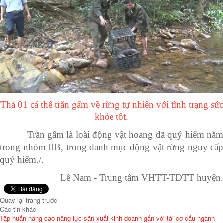
Thả 01 cá thể trăn gấm về rừng tự nhiên với tình trạng sức
khỏe tốt.
Trăn gấm là loài động vật hoang dã quý hiếm nằm
trong nhóm IIB, trong danh mục động vật rừng nguy cấp
quý hiếm./.
Lê Nam - Trung tâm VHTT-TDTT huyện.
Quay lại trang trước
Các tin khác
Tập huấn nâng cao năng lực sản xuất kinh doanh gắn với tái cơ cấu ngành