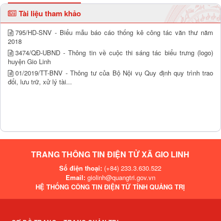
Tài liệu tham khảo
795/HD-SNV - Biểu mẫu báo cáo thống kê công tác văn thư năm
2018
3474/QĐ-UBND - Thông tin về cuộc thi sáng tác biểu trưng (logo)
huyện Gio Linh
01/2019/TT-BNV - Thông tư của Bộ Nội vụ Quy định quy trình trao
đổi, lưu trữ, xử lý tài...
TRANG THÔNG TIN ĐIỆN TỬ XÃ GIO LINH
Số điện thoại:
(+84) 233.3.630.522
Email:
giolinh@quangtri.gov.vn
HỆ THỐNG CÔNG TIN ĐIỆN TỬ TỈNH QUẢNG TRỊ