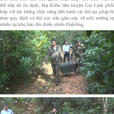
thể trăn đã ổn định, Hạt Kiểm lâm huyện Gio Linh phối
hợp với lực lượng chức năng tiến hành các thủ tục pháp lý
theo quy định và thả con trăn gấm này về môi trường tự
nhiên tại khu bảo tồn thiên nhiên Đakrông.