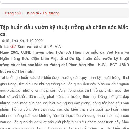
Trang chủ
Kinh tế - Thị trường
Tập huấn đầu vườn kỹ thuật trồng và chăm sóc Mắc
ca
16:18, Thứ Ba, 4-10-2022
In bài
Gửi
Xem với cỡ chữ :
A-
A
A+
Ngày 20/9, UBND huyện phối hợp với Hiệp hội mắc ca Việt Nam và
Ngân hàng Bưu điện Liên Việt tổ chức tập huấn đầu vườn kỹ thuật
trồng và chăm sóc Mắc ca. Đồng chí Phan Văn Hòa - HUV - PCT UBND
huyện dự Hội nghị.
Tại buổi tập huấn các đại biểu được hướng dẫn quy trình kỹ thuật trồng, thời
gian trồng, tìm hiểu về những thông tin liên quan đến cây Mắc ca như nguồn
gốc xuất xứ, những kỹ thuật cần lưu ý trong quá trình trồng, chăm sóc, thu
hái và chế biến, tiềm năng phát triển, thị trường tiêu thụ. Đồng thời giải đáp
những thắc mắc của các đại biểu về nguồn cây giống, công tác bao tiêu sản
phẩm, hỗ trợ vốn. Bên cạnh đó, các đại biểu tham gia buổi tập huấn cũng
chia sẻ những bài học kinh nghiệm từ thực tiễn và cùng nhau thảo luận các
vấn đề liên quan để đề xuất các giải pháp hữu hiệu nhằm phát triển cây Mắc
ca và nhân rộng mô hình. Thông qua lớp tập huấn giúp các đại biểu nắm