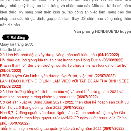
được những kỹ thuật cơ bản, trồng và chăm sóc cây Mắc ca, từ đó có thêm
kiến thức, kỹ năng phát triển kinh tế, tạo công ăn việc làm, nâng cao thu
nhập cho các hộ gia đình, góp phần làm thay đổi diện mạo vùng nông thôn
trên địa bàn.
Văn phòng HĐND&UBND huyện
Quay lại trang trước
Các tin khác
Xã Linh Hải phát động xây dựng Nông thôn mới kiểu mẫu
(04/10/2022)
Hội thảo đầu bờ giống lúa thuần chất lượng cao Hồng Đức 9
(06/09/2022)
Khánh thành 04 thư viện trường học do Tổ chức zhi-shan foundation tài trợ
(29/08/2022)
UBDN huyện Gio Linh tuyên dương “Người tốt, việc tốt”
(22/07/2022)
LÃNH ĐẠO HUYỆN GIO LINH LÀM VIỆC VỚI TẬP ĐOÀN THAIBINH SEED
(12/09/2022)
Xã Linh Trường tổng kết tình hình bảo vệ và phát triển rừng năm 2021 và
triển khai phương hướng nhiệm vụ năm 2022
(06/07/2022)
Sơ kết sản xuất vụ Đông Xuân 2021 - 2022, triển khai kế hoạch sản xuất vụ
Hè Thu và 6 tháng còn lại năm 2022
(06/07/2022)
Hơn 5,7 tỷ đồng nguồn vốn được Ngân hàng Chính sách xã hội huyện Gio
Linh giải ngân theo Nghị quyết 11/2022/NQ-CP ngày 30/11/2022 của Chính
phủ.
(06/07/2022)
Triển khai nhiệm vụ công tác quản lý bảo vệ rừng năm 2022
(06/07/2022)