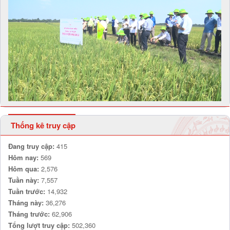
Thống kê truy cập
Đang truy cập:
415
Hôm nay:
569
Hôm qua:
2,576
Tuần này:
7,557
Tuần trước:
14,932
Tháng này:
36,276
Tháng trước:
62,906
Tổng lượt truy cập:
502,360