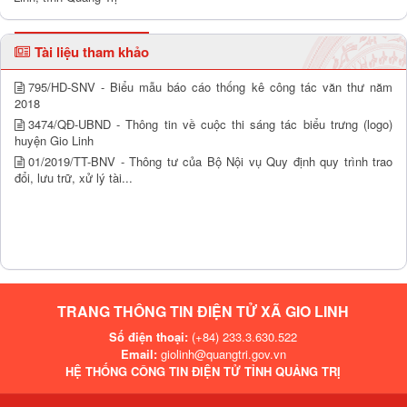
Tài liệu tham khảo
795/HD-SNV - Biểu mẫu báo cáo thống kê công tác văn thư năm
2018
3474/QĐ-UBND - Thông tin về cuộc thi sáng tác biểu trưng (logo)
huyện Gio Linh
01/2019/TT-BNV - Thông tư của Bộ Nội vụ Quy định quy trình trao
đổi, lưu trữ, xử lý tài...
TRANG THÔNG TIN ĐIỆN TỬ XÃ GIO LINH
Số điện thoại:
(+84) 233.3.630.522
Email:
giolinh@quangtri.gov.vn
HỆ THỐNG CÔNG TIN ĐIỆN TỬ TỈNH QUẢNG TRỊ