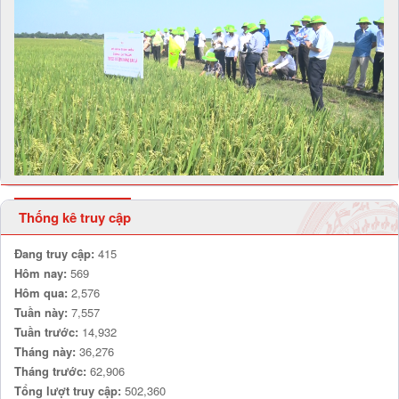
Thống kê truy cập
Đang truy cập:
415
Hôm nay:
569
Hôm qua:
2,576
Tuần này:
7,557
Tuần trước:
14,932
Tháng này:
36,276
Tháng trước:
62,906
Tổng lượt truy cập:
502,360