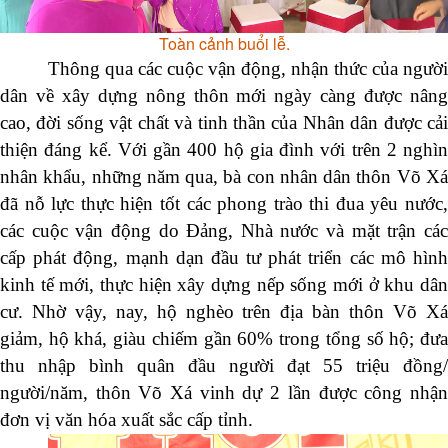
Toàn cảnh buổi lễ.
Thông qua các cuộc vận động, nhận thức của người
dân về xây dựng nông thôn mới ngày càng được nâng
cao, đời sống vật chất và tinh thần của Nhân dân được cải
thiện đáng kể. Với
gần 400
hộ gia đình với trên
2 nghìn
nhân khẩu, những năm qua,
bà con nhân dân thôn Võ Xá
đã nỗ lực thực hiện tốt các phong trào thi đua yêu nước,
các cuộc vận động do Đảng, Nhà nước và mặt trận các
cấp phát động, mạnh dạn đầu tư phát triển các mô hình
kinh tế mới, thực hiện xây dựng nếp sống mới ở khu dân
cư. Nhờ vậy, nay, hộ nghèo trên địa bàn thôn Võ Xá
giảm, hộ khá, giàu chiếm gần 60% trong tổng số hộ; đưa
thu nhập bình quân đầu người đạt 55 triệu đồng/
người/năm, thôn Võ Xá vinh dự 2 lần được công nhận
đơn vị văn hóa xuất sắc cấp tỉnh.