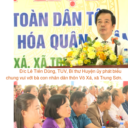
Đ/c Lê Tiến Dũng, TUV, Bí thư Huyện ủy phát biểu
chung vui với bà con nhân dân thôn Võ Xá, xã Trung Sơn.