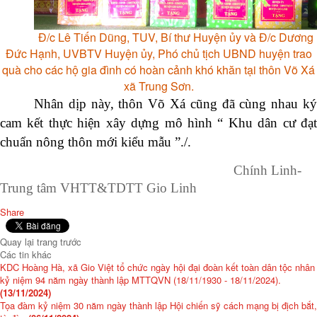
Đ/c Lê Tiến Dũng, TUV, Bí thư Huyện ủy và Đ/c Dương
Đức Hạnh, UVBTV Huyện ủy, Phó chủ tịch UBND huyện trao
quà cho các hộ gia đình có hoàn cảnh khó khăn tại thôn Võ Xá
xã Trung Sơn.
Nhân dịp này, thôn Võ Xá cũng đã cùng nhau ký
cam kết thực hiện xây dựng mô hình “ Khu dân cư đạt
chuẩn nông thôn mới kiểu mẫu ”./.
Chính Linh-
Trung tâm VHTT&TDTT Gio Linh
Share
Quay lại trang trước
Các tin khác
KDC Hoàng Hà, xã Gio Việt tổ chức ngày hội đại đoàn kết toàn dân tộc nhân
kỷ niệm 94 năm ngày thành lập MTTQVN (18/11/1930 - 18/11/2024).
(13/11/2024)
Tọa đàm kỷ niệm 30 năm ngày thành lập Hội chiến sỹ cách mạng bị địch bắt,