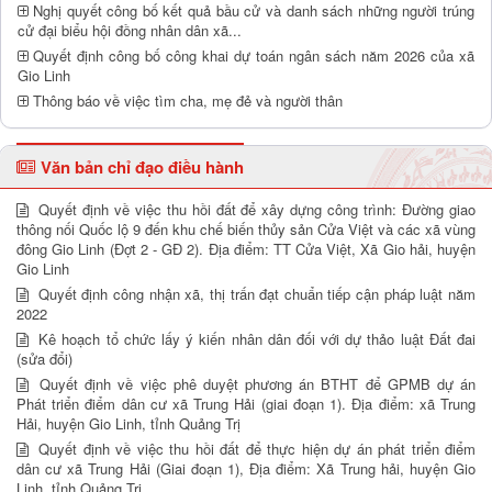
Nghị quyết công bố kết quả bầu cử và danh sách những người trúng
cử đại biểu hội đồng nhân dân xã...
Quyết định công bố công khai dự toán ngân sách năm 2026 của xã
Gio Linh
Thông báo về việc tìm cha, mẹ đẻ và người thân
Văn bản chỉ đạo điều hành
Quyết định về việc thu hồi đất để xây dựng công trình: Đường giao
thông nối Quốc lộ 9 đến khu chế biến thủy sản Cửa Việt và các xã vùng
đông Gio Linh (Đợt 2 - GĐ 2). Địa điểm: TT Cửa Việt, Xã Gio hải, huyện
Gio Linh
Quyết định công nhận xã, thị trấn đạt chuẩn tiếp cận pháp luật năm
2022
Kê hoạch tổ chức lấy ý kiến nhân dân đối với dự thảo luật Đất đai
(sửa đổi)
Quyết định về việc phê duyệt phương án BTHT để GPMB dự án
Phát triển điểm dân cư xã Trung Hải (giai đoạn 1). Địa điểm: xã Trung
Hải, huyện Gio Linh, tỉnh Quảng Trị
Quyết định về việc thu hồi đất để thực hiện dự án phát triển điểm
dân cư xã Trung Hải (Giai đoạn 1), Địa điểm: Xã Trung hải, huyện Gio
Linh, tỉnh Quảng Trị