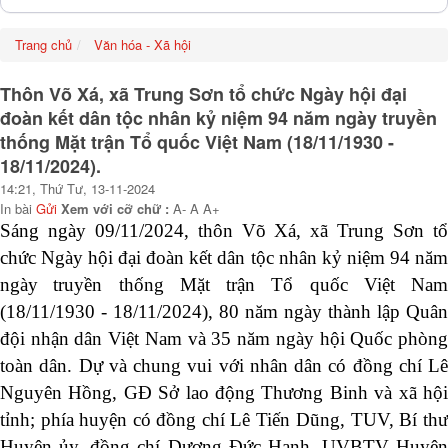
Trang chủ
Văn hóa - Xã hội
Thôn Võ Xá, xã Trung Sơn tổ chức Ngày hội đại
đoàn kết dân tộc nhân kỷ niệm 94 năm ngày truyền
thống Mặt trận Tổ quốc Việt Nam (18/11/1930 -
18/11/2024).
14:21, Thứ Tư, 13-11-2024
In bài
Gửi
Xem với cỡ chữ :
A-
A
A+
Sáng ngày 0
9
/11/2024, thôn Võ Xá, xã Trung Sơn t
chức Ngày hội đại đoàn kết dân tộc nhân kỷ niệm 9
4
nă
ngày
truyền thống Mặt trận Tổ quốc Việt Nam
(18/11/1930 - 18/11/202
4
)
, 80 năm ngày thành lập Quân
đội nhận dân Việt Nam và 35 năm ngày hội Quốc phòng
toàn dân
. Dự và chung vui với nhân dân có đồng chí Lê
Nguyên Hồng
,
GĐ Sở lao động Thương Binh và xã hộ
tỉnh
;
phía huyện có
đồng chí Lê Tiến Dũng, TUV, Bí th
Huyện ủy,
đồng chí
Dương Đức Hạnh, UVBTV Huyện