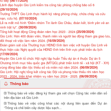
tù đày
(06/11/2024)
Lãnh đạo huyện Gio Linh kiểm tra công tác phòng chống bão số 6
(29/10/2024)
Trường THPT Gio Linh thực hành kỹ năng phòng cháy, chữa cháy và cứu
nạn, cứu hộ.
(07/10/2024)
Lễ ra mắt mô hình “Điểm nhóm Tin lành Gio Châu, đoàn kết, bình yên về an
ninh trật tự”.
(30/09/2024)
Tổng kết hoạt động Công đoàn năm học 2023 - 2024
(25/09/2024)
Gio Linh: Hơn 400 đoàn viên, thanh niên và người lao động tham gia giao lưu,
đối thoại về việc làm năm 2024.
(16/09/2024)
Đoàn giám sát của Thường trực HĐND tỉnh làm việc với huyện Gio Linh về
thực hiện các Nghị quyết của HĐND tỉnh trên lĩnh vực phát triển du lịch
(17/09/2024)
Huyện Gio Linh tổ chức Hội nghị tập huấn Tiểu dự án 4 thuộc Dự án 5
Chương trình mục tiêu quốc gia (MTQG) phát triển kinh tế - xã hội (KT - XH)
vùng đồng bào dân tộc thiểu số và miền núi năm 2024.
(06/09/2024)
Gio Linh: Hội nghị tổng kết công tác Đội và phong trào thiếu nhi năm học
2023 - 2024, triển khai nhiệm vụ năm học 2024 - 2025.
(06/09/2024)
Thông báo
Thông báo về việc đăng ký tham gia xét chọn Cộng tác viên dân số
trên địa bàn xã Gio Linh
Thông báo về việc công khai các nội dung liên quan đến Dự án
“Trồng và chế biến cây dược liệu sạch...