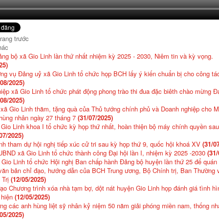
trang trước
hác
ảng bộ xã Gio Linh lần thứ nhất nhiệm kỳ 2025 - 2030, Niêm tin và kỳ vọng.
25)
g vụ Đảng uỷ xã Gio Linh tổ chức họp BCH lấy ý kiến chuẩn bị cho công tác
/08/2025)
hiệp xã Gio Linh tổ chức phát động phong trào thi đua đặc biêth chào mừng Đạ
/08/2025)
xã Gio Linh thăm, tặng quà của Thủ tướng chính phủ và Doanh nghiệp cho M
hùng nhân ngày 27 tháng 7
(31/07/2025)
io Linh khoa I tổ chức kỳ họp thứ nhất, hoàn thiện bộ máy chính quyền sa
07/2025)
nh tham dự hội nghị tiếp xúc cử tri sau kỳ họp thứ 9, quốc hội khoá XV
(31/0
BND xã Gio Linh tổ chức thành công Đại hội lần I, nhiệm kỳ 2025 -2030
(31/
Gio Linh tổ chức Hội nghị Ban chấp hành Đảng bộ huyện lần thứ 25 để quán tr
văn bản chỉ đạo, hướng dẫn của BCH Trung ương, Bộ Chính trị, Ban Thường 
 Trị
(12/05/2025)
ạo Chương trình xóa nhà tạm bợ, dột nát huyện Gio Linh họp đánh giá tình hìn
 hiện
(12/05/2025)
g các anh hùng liệt sỹ nhân kỷ niệm 50 năm giải phóng miền nam, thống nh
/05/2025)