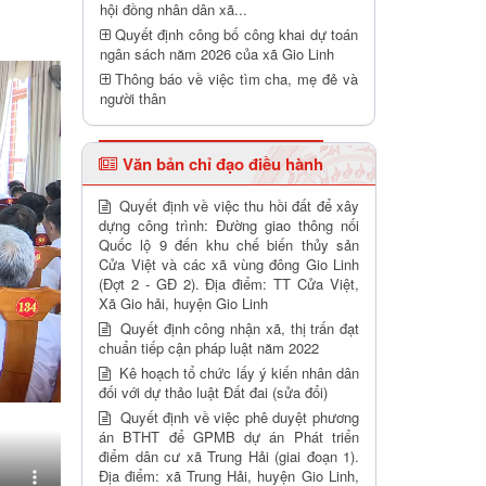
hội đồng nhân dân xã...
Quyết định công bố công khai dự toán
ngân sách năm 2026 của xã Gio Linh
Thông báo về việc tìm cha, mẹ đẻ và
người thân
Văn bản chỉ đạo điều hành
Quyết định về việc thu hồi đất để xây
dựng công trình: Đường giao thông nối
Quốc lộ 9 đến khu chế biến thủy sản
Cửa Việt và các xã vùng đông Gio Linh
(Đợt 2 - GĐ 2). Địa điểm: TT Cửa Việt,
Xã Gio hải, huyện Gio Linh
Quyết định công nhận xã, thị trấn đạt
chuẩn tiếp cận pháp luật năm 2022
Kê hoạch tổ chức lấy ý kiến nhân dân
đối với dự thảo luật Đất đai (sửa đổi)
Quyết định về việc phê duyệt phương
án BTHT để GPMB dự án Phát triển
điểm dân cư xã Trung Hải (giai đoạn 1).
Địa điểm: xã Trung Hải, huyện Gio Linh,