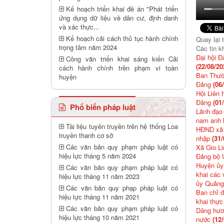
Kế hoạch triển khai đề án "Phát triển
ứng dụng dữ liệu về dân cư, định danh
và xác thực...
Kế hoạch cải cách thủ tục hành chính
Quay lại 
trọng tâm năm 2024
Các tin k
Đại hội Đ
Công văn triển khai sáng kiến Cải
(22/08/20
cách hành chính trên phạm vi toàn
Ban Thườn
huyện
Đảng
(06
Hội Liên 
Đảng
(01
Phổ biến pháp luật
Lãnh đạo 
nam anh 
Tài liệu tuyên truyền trên hệ thống Loa
HĐND xã G
truyền thanh cơ sở
nhập
(31/
Các văn bản quy phạm pháp luật có
Xã Gio Li
hiệu lực tháng 5 năm 2024
Đảng bộ U
Huyện ủy 
Các văn bản quy phạm pháp luật có
khai các 
hiệu lực tháng 11 năm 2023
ủy Quảng
Các văn bản quy phạp pháp luật có
Ban chỉ đ
hiệu lực tháng 11 năm 2021
khai thực
Các văn bản quy phạm pháp luật có
Dâng hươn
hiệu lực tháng 10 năm 2021
nước
(12