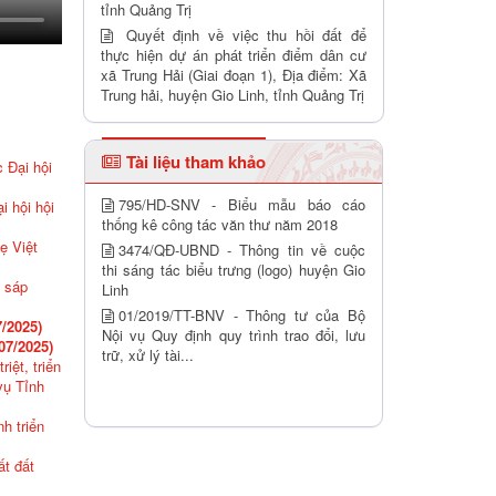
tỉnh Quảng Trị
Quyết định về việc thu hồi đất để
thực hiện dự án phát triển điểm dân cư
xã Trung Hải (Giai đoạn 1), Địa điểm: Xã
Trung hải, huyện Gio Linh, tỉnh Quảng Trị
Tài liệu tham khảo
 Đại hội
795/HD-SNV - Biểu mẫu báo cáo
i hội hội
thống kê công tác văn thư năm 2018
ẹ Việt
3474/QĐ-UBND - Thông tin về cuộc
thi sáng tác biểu trưng (logo) huyện Gio
u sáp
Linh
01/2019/TT-BNV - Thông tư của Bộ
7/2025)
Nội vụ Quy định quy trình trao đổi, lưu
07/2025)
trữ, xử lý tài...
iệt, triển
vụ Tỉnh
h triển
ất đất