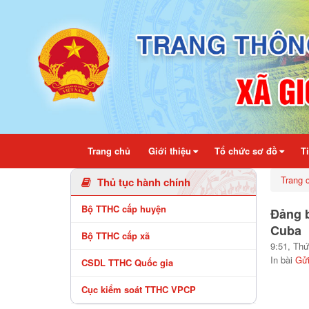
Chi tiết bài viết - Xã Gio Linh
Trang chủ
Giới thiệu
Tổ chức sơ đồ
T
Trang 
Thủ tục hành chính
Bộ TTHC cấp huyện
Đảng b
Cuba
Bộ TTHC cấp xã
9:51, Thứ
In bài
Gử
CSDL TTHC Quốc gia
Cục kiểm soát TTHC VPCP