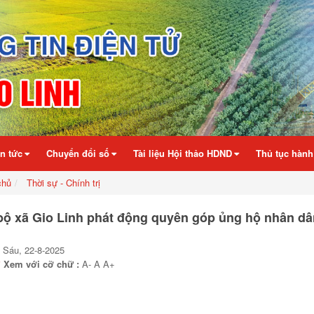
in tức
Chuyển đổi số
Tài liệu Hội thảo HDND
Thủ tục hành
chủ
Thời sự - Chính trị
ộ xã Gio Linh phát động quyên góp ủng hộ nhân dâ
 Sáu, 22-8-2025
i
Xem với cỡ chữ :
A-
A
A+