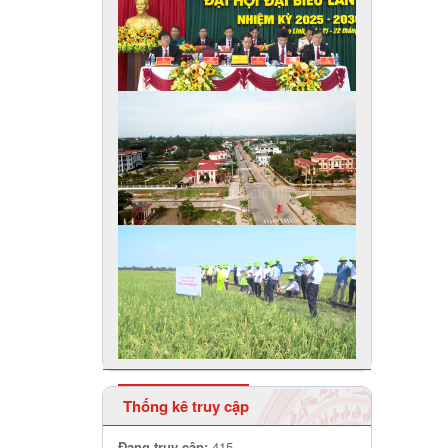
Thống kê truy cập
Đang truy cập:
415