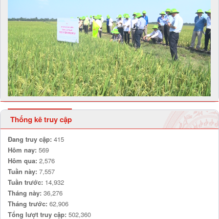
Thống kê truy cập
Đang truy cập:
415
Hôm nay:
569
Hôm qua:
2,576
Tuần này:
7,557
Tuần trước:
14,932
Tháng này:
36,276
Tháng trước:
62,906
Tổng lượt truy cập:
502,360