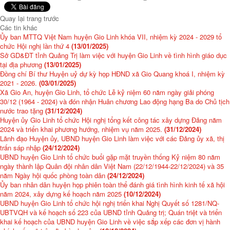
Quay lại trang trước
Các tin khác
Ủy ban MTTQ Việt Nam huyện Gio Linh khóa VII, nhiệm kỳ 2024 - 2029 tổ
chức Hội nghị lần thứ 4
(13/01/2025)
Sở GD&ĐT tỉnh Quảng Trị làm việc với huyện Gio Linh về tình hình giáo dục
tại địa phương
(13/01/2025)
Đồng chí Bí thư Huyện uỷ dự kỳ họp HĐND xã Gio Quang khoá I, nhiệm kỳ
2021 - 2026.
(03/01/2025)
Xã Gio An, huyện Gio Linh, tổ chức Lễ kỷ niệm 60 năm ngày giải phóng
30/12 (1964 - 2024) và đón nhận Huân chương Lao động hạng Ba do Chủ tịch
nước trao tặng
(31/12/2024)
Huyện ủy Gio Linh tổ chức Hội nghị tổng kết công tác xây dựng Đảng năm
2024 và triển khai phương hướng, nhiệm vụ năm 2025.
(31/12/2024)
Lãnh đạo Huyện ủy, UBND huyện Gio Linh làm việc với các Đảng ủy xã, thị
trấn sáp nhập
(24/12/2024)
UBND huyện Gio Linh tổ chức buổi gặp mặt truyền thống Kỷ niệm 80 năm
ngày thành lập Quân đội nhân dân Việt Nam (22/12/1944-22/12/2024) và 35
năm Ngày hội quốc phòng toàn dân
(24/12/2024)
Ủy ban nhân dân huyện họp phiên toàn thể đánh giá tình hình kinh tế xã hội
năm 2024, xây dựng kế hoạch năm 2025
(10/12/2024)
UBND huyện Gio Linh tổ chức hội nghị triển khai Nghị Quyết số 1281/NQ-
UBTVQH và kế hoạch số 223 của UBND tỉnh Quảng trị; Quán triệt và triển
khai kế hoạch của UBND huyện Gio Linh về việc sắp xếp các đơn vị hành