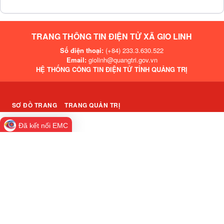
TRANG THÔNG TIN ĐIỆN TỬ XÃ GIO LINH
Số điện thoại:
(+84) 233.3.630.522
Email:
giolinh@quangtri.gov.vn
HỆ THỐNG CÔNG TIN ĐIỆN TỬ TỈNH QUẢNG TRỊ
SƠ ĐỒ TRANG
TRANG QUẢN TRỊ
Đã kết nối EMC