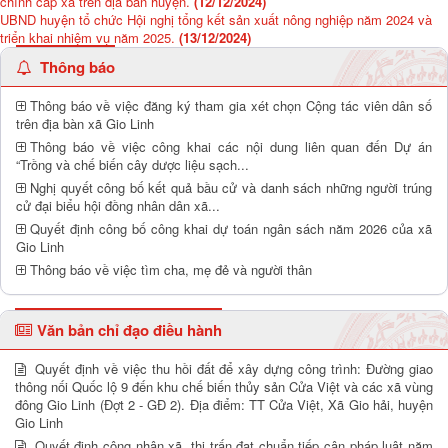
chính cấp xã trên địa bàn huyện.
(12/12/2024)
UBND huyện tổ chức Hội nghị tổng kết sản xuất nông nghiệp năm 2024 và
triển khai nhiệm vụ năm 2025.
(13/12/2024)
Thông báo
Thông báo về việc đăng ký tham gia xét chọn Cộng tác viên dân số
trên địa bàn xã Gio Linh
Thông báo về việc công khai các nội dung liên quan đến Dự án
“Trồng và chế biến cây dược liệu sạch...
Nghị quyết công bố kết quả bầu cử và danh sách những người trúng
cử đại biểu hội đồng nhân dân xã...
Quyết định công bố công khai dự toán ngân sách năm 2026 của xã
Gio Linh
Thông báo về việc tìm cha, mẹ đẻ và người thân
Văn bản chỉ đạo điều hành
Quyết định về việc thu hồi đất để xây dựng công trình: Đường giao
thông nối Quốc lộ 9 đến khu chế biến thủy sản Cửa Việt và các xã vùng
đông Gio Linh (Đợt 2 - GĐ 2). Địa điểm: TT Cửa Việt, Xã Gio hải, huyện
Gio Linh
Quyết định công nhận xã, thị trấn đạt chuẩn tiếp cận pháp luật năm