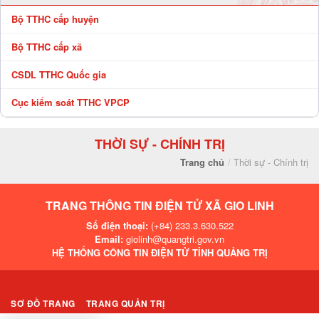
Bộ TTHC cấp huyện
Bộ TTHC cấp xã
CSDL TTHC Quốc gia
Cục kiểm soát TTHC VPCP
THỜI SỰ - CHÍNH TRỊ
Trang chủ
Thời sự - Chính trị
TRANG THÔNG TIN ĐIỆN TỬ XÃ GIO LINH
Số điện thoại:
(+84) 233.3.630.522
Email:
giolinh@quangtri.gov.vn
HỆ THỐNG CÔNG TIN ĐIỆN TỬ TỈNH QUẢNG TRỊ
SƠ ĐỒ TRANG
TRANG QUẢN TRỊ