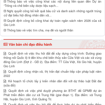
Thông báo về việc công khai các nội dung liên quan đến Dự án
“Trồng và chế biến cây dược liệu sạch...
Nghị quyết công bố kết quả bầu cử và danh sách những người trúng
cử đại biểu hội đồng nhân dân xã...
Quyết định công bố công khai dự toán ngân sách năm 2026 của xã
Gio Linh
Thông báo về việc tìm cha, mẹ đẻ và người thân
Văn bản chỉ đạo điều hành
Quyết định về việc thu hồi đất để xây dựng công trình: Đường giao
thông nối Quốc lộ 9 đến khu chế biến thủy sản Cửa Việt và các xã vùng
đông Gio Linh (Đợt 2 - GĐ 2). Địa điểm: TT Cửa Việt, Xã Gio hải, huyện
Gio Linh
Quyết định công nhận xã, thị trấn đạt chuẩn tiếp cận pháp luật năm
2022
Kê hoạch tổ chức lấy ý kiến nhân dân đối với dự thảo luật Đất đai
(sửa đổi)
Quyết định về việc phê duyệt phương án BTHT để GPMB dự án
Phát triển điểm dân cư xã Trung Hải (giai đoạn 1). Địa điểm: xã Trung
Hải, huyện Gio Linh, tỉnh Quảng Trị
Quyết định về việc thu hồi đất để thực hiện dự án phát triển điểm