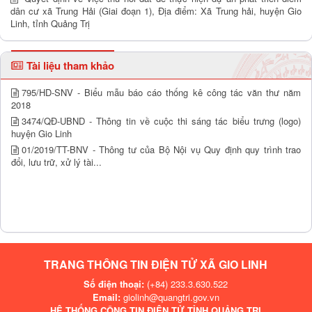
dân cư xã Trung Hải (Giai đoạn 1), Địa điểm: Xã Trung hải, huyện Gio
Linh, tỉnh Quảng Trị
Tài liệu tham khảo
795/HD-SNV - Biểu mẫu báo cáo thống kê công tác văn thư năm
2018
3474/QĐ-UBND - Thông tin về cuộc thi sáng tác biểu trưng (logo)
huyện Gio Linh
01/2019/TT-BNV - Thông tư của Bộ Nội vụ Quy định quy trình trao
đổi, lưu trữ, xử lý tài...
TRANG THÔNG TIN ĐIỆN TỬ XÃ GIO LINH
Số điện thoại:
(+84) 233.3.630.522
Email:
giolinh@quangtri.gov.vn
HỆ THỐNG CÔNG TIN ĐIỆN TỬ TỈNH QUẢNG TRỊ