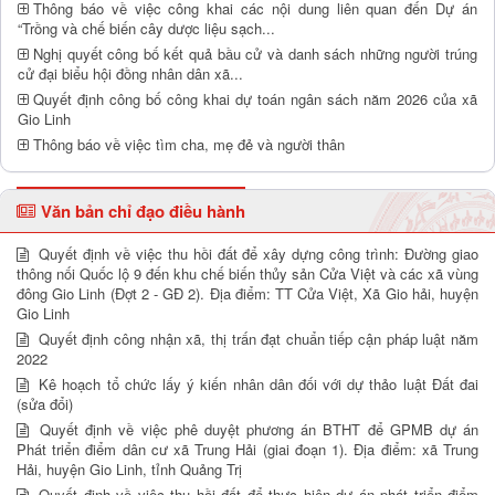
Thông báo về việc công khai các nội dung liên quan đến Dự án
“Trồng và chế biến cây dược liệu sạch...
Nghị quyết công bố kết quả bầu cử và danh sách những người trúng
cử đại biểu hội đồng nhân dân xã...
Quyết định công bố công khai dự toán ngân sách năm 2026 của xã
Gio Linh
Thông báo về việc tìm cha, mẹ đẻ và người thân
Văn bản chỉ đạo điều hành
Quyết định về việc thu hồi đất để xây dựng công trình: Đường giao
thông nối Quốc lộ 9 đến khu chế biến thủy sản Cửa Việt và các xã vùng
đông Gio Linh (Đợt 2 - GĐ 2). Địa điểm: TT Cửa Việt, Xã Gio hải, huyện
Gio Linh
Quyết định công nhận xã, thị trấn đạt chuẩn tiếp cận pháp luật năm
2022
Kê hoạch tổ chức lấy ý kiến nhân dân đối với dự thảo luật Đất đai
(sửa đổi)
Quyết định về việc phê duyệt phương án BTHT để GPMB dự án
Phát triển điểm dân cư xã Trung Hải (giai đoạn 1). Địa điểm: xã Trung
Hải, huyện Gio Linh, tỉnh Quảng Trị
Quyết định về việc thu hồi đất để thực hiện dự án phát triển điểm