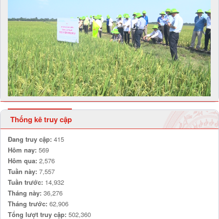
Thống kê truy cập
Đang truy cập:
415
Hôm nay:
569
Hôm qua:
2,576
Tuần này:
7,557
Tuần trước:
14,932
Tháng này:
36,276
Tháng trước:
62,906
Tổng lượt truy cập:
502,360