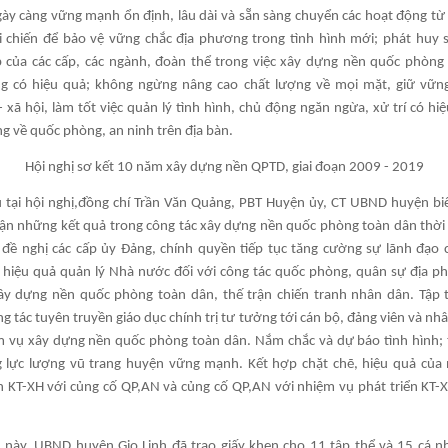
ày càng vững mạnh ổn định, lâu dài và sẵn sàng chuyển các hoạt động từ 
i chiến để bảo vệ vững chắc địa phương trong tình hình mới; phát huy
 của các cấp, các ngành, đoàn thể trong việc xây dựng nền quốc phòng
g có hiệu quả; không ngừng nâng cao chất lượng về mọi mặt, giữ vữn
 - xã hội, làm tốt việc quản lý tình hình, chủ động ngăn ngừa, xử trí có hi
g về quốc phòng, an ninh trên địa bàn.
Hội nghị sơ kết 10 năm xây dựng nền QPTD, giai đoạn 2009 - 2019
u tại hội nghị,đồng chí Trần Văn Quảng, PBT Huyện ủy, CT UBND huyện b
hận những kết quả trong công tác xây dựng nền quốc phòng toàn dân thời 
 đề nghị các cấp ủy Đảng, chính quyền tiếp tục tăng cường sự lãnh đạo 
 hiệu quả quản lý Nhà nước đối với công tác quốc phòng, quân sự địa p
ây dựng nền quốc phòng toàn dân, thế trận chiến tranh nhân dân. Tập 
 tác tuyên truyền giáo dục chính trị tư tưởng tới cán bộ, đảng viên và nh
m vụ xây dựng nền quốc phòng toàn dân. Nắm chắc và dự báo tình hình; 
 lực lượng vũ trang huyện vững mạnh. Kết hợp chặt chẽ, hiệu quả của
ển KT-XH với củng cố QP,AN và củng cố QP,AN với nhiệm vụ phát triển KT-X
 này, UBND huyện Gio Linh đã trao giấy khen cho 11 tập thể và 15 cá n