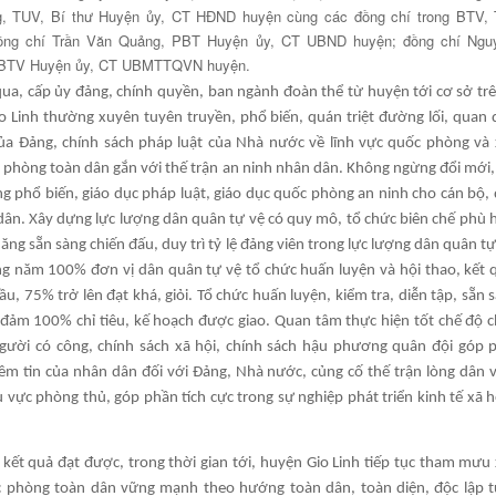
g, TUV, Bí thư Huyện ủy, CT HĐND huyện cùng các đồng chí trong BTV
ồng chí Trần Văn Quảng, PBT Huyện ủy, CT UBND huyện; đồng chí Ngu
VBTV Huyện ủy, CT UBMTTQVN huyện.
ua, cấp ủy đảng, chính quyền, ban ngành đoàn thể từ huyện tới cơ sở trê
o Linh thường xuyên tuyên truyền, phổ biến, quán triệt đường lối, quan 
ủa Đảng, chính sách pháp luật của Nhà nước về lĩnh vực quốc phòng và
 phòng toàn dân gắn với thế trận an ninh nhân dân. Không ngừng đổi mới,
g phổ biến, giáo dục pháp luật, giáo dục quốc phòng an ninh cho cán bộ, 
dân. Xây dựng lực lượng dân quân tự vệ có quy mô, tổ chức biên chế phù 
ăng sẵn sàng chiến đấu, duy trì tỷ lệ đảng viên trong lực lượng dân quân t
g năm 100% đơn vị dân quân tự vệ tổ chức huấn luyện và hội thao, kết
ầu, 75% trở lên đạt khá, giỏi. Tổ chức huấn luyện, kiểm tra, diễn tập, sẵn
 đảm 100% chỉ tiêu, kế hoạch được giao. Quan tâm thực hiện tốt chế độ c
người có công, chính sách xã hội, chính sách hậu phương quân đội góp 
ềm tin của nhân dân đối với Đảng, Nhà nước, củng cố thế trận lòng dân 
 vực phòng thủ, góp phần tích cực trong sự nghiệp phát triển kinh tế xã h
 kết quả đạt được, trong thời gian tới, huyện Gio Linh tiếp tục tham mưu
 phòng toàn dân vững mạnh theo hướng toàn dân, toàn diện, độc lập t