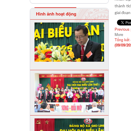
thành tí
Hình ảnh hoạt động
giai đoạn
Previous
More
Tổng kết 
(09/09/20