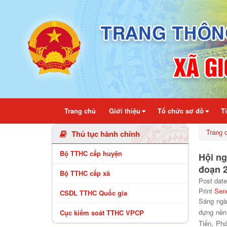
Chi tiết bài viết - Xã Gio Linh
Trang chủ
Giới thiệu
Tổ chức sơ đồ
T
Trang 
Thủ tục hành chính
Bộ TTHC cấp huyện
Hội ng
đoạn 2
Bộ TTHC cấp xã
Post date
Print
Sen
CSDL TTHC Quốc gia
Sáng ngà
dựng nền
Cục kiểm soát TTHC VPCP
Tiến, Ph