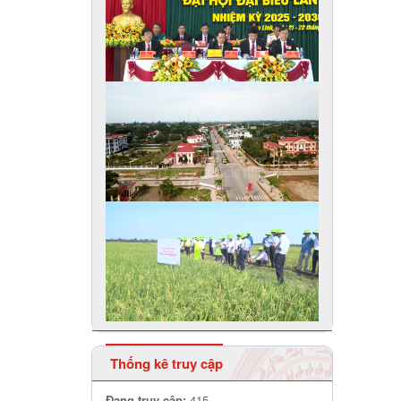
Thống kê truy cập
Đang truy cập:
415