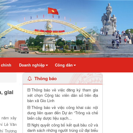
 chính
Doanh nghiệp
Công dân
Thông báo
Thông báo về việc đăng ký tham gia
 giai
xét chọn Cộng tác viên dân số trên địa
bàn xã Gio Linh
Thông báo về việc công khai các nội
dung liên quan đến Dự án “Trồng và chế
0 năm xây
biến cây dược liệu sạch...
hí Lê Văn
Nghị quyết công bố kết quả bầu cử và
danh sách những người trúng cử đại biểu
hí Trương