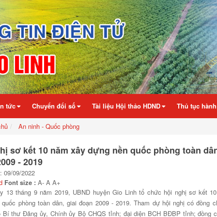
in tức
Chuyển đổi số
Tài liệu Hội thảo HDND
Thủ tục hành
chủ
An ninh - Quốc phòng
hị sơ kết 10 năm xây dựng nền quốc phòng toàn dân,
009 - 2019
: 09/09/2022
d
Font size :
A-
A
A+
y 13 tháng 9 năm 2019, UBND huyện Gio Linh tổ chức hội nghị sơ kết 1
 quốc phòng toàn dân, giai đoạn 2009 - 2019. Tham dự hội nghị có đồng c
ó Bí thư Đảng ủy, Chính ủy Bộ CHQS tỉnh; đại diện BCH BĐBP tỉnh; đồng c