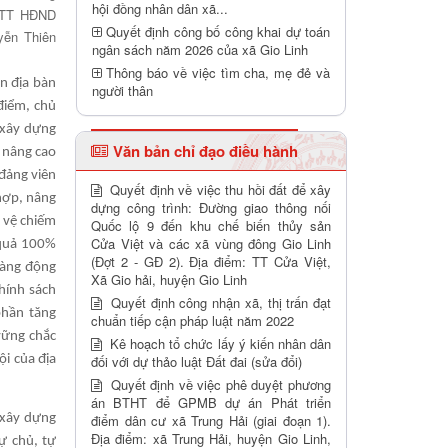
hội đồng nhân dân xã...
, TT HĐND
Quyết định công bố công khai dự toán
yễn Thiên
ngân sách năm 2026 của xã Gio Linh
Thông báo về việc tìm cha, mẹ đẻ và
n địa bàn
người thân
điểm, chủ
 xây dựng
Văn bản chỉ đạo điều hành
 nâng cao
đảng viên
Quyết định về việc thu hồi đất để xây
hợp, nâng
dựng công trình: Đường giao thông nối
ự vệ chiếm
Quốc lộ 9 đến khu chế biến thủy sản
Cửa Việt và các xã vùng đông Gio Linh
 quả 100%
(Đợt 2 - GĐ 2). Địa điểm: TT Cửa Việt,
 sàng động
Xã Gio hải, huyện Gio Linh
hính sách
Quyết định công nhận xã, thị trấn đạt
phần tăng
chuẩn tiếp cận pháp luật năm 2022
vững chắc
Kê hoạch tổ chức lấy ý kiến nhân dân
ội của địa
đối với dự thảo luật Đất đai (sửa đổi)
Quyết định về việc phê duyệt phương
án BTHT để GPMB dự án Phát triển
 xây dựng
điểm dân cư xã Trung Hải (giai đoạn 1).
Địa điểm: xã Trung Hải, huyện Gio Linh,
ự chủ, tự