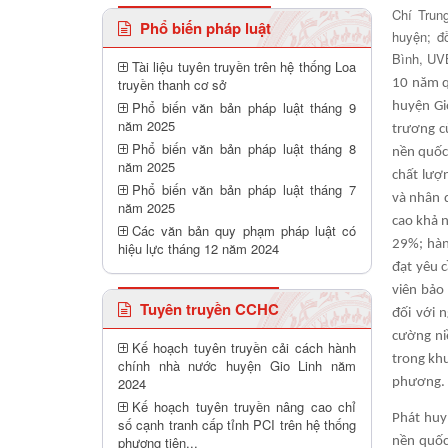
Chí Trun
Phổ biến pháp luật
huyện; đ
Bình, U
Tài liệu tuyên truyền trên hệ thống Loa
truyền thanh cơ sở
10 năm q
Phổ biến văn bản pháp luật tháng 9
huyện Gi
năm 2025
trương c
Phổ biến văn bản pháp luật tháng 8
nền quốc
năm 2025
chất lượn
Phổ biến văn bản pháp luật tháng 7
và nhân 
năm 2025
cao khả n
Các văn bản quy phạm pháp luật có
29%; hàn
hiệu lực tháng 12 năm 2024
đạt yêu c
viên bảo
Tuyên truyền CCHC
đối với 
cường ni
Kế hoạch tuyên truyền cải cách hành
trong khu
chính nhà nước huyện Gio Linh năm
2024
phương.
Kế hoạch tuyên truyền nâng cao chỉ
Phát huy
số cạnh tranh cấp tỉnh PCI trên hệ thống
phương tiên...
nền quốc