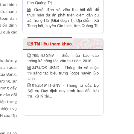
tỉnh Quảng Trị
thời bình
Quyết định về việc thu hồi đất để
 sức mạnh
thực hiện dự án phát triển điểm dân cư
 toàn dân
xã Trung Hải (Giai đoạn 1), Địa điểm: Xã
Trung hải, huyện Gio Linh, tỉnh Quảng Trị
g ổn định
ệu quả các
Tài liệu tham khảo
795/HD-SNV - Biểu mẫu báo cáo
thống kê công tác văn thư năm 2018
iểu dương
3474/QĐ-UBND - Thông tin về cuộc
gian qua.
thi sáng tác biểu trưng (logo) huyện Gio
của Đảng,
Linh
hương, sự
01/2019/TT-BNV - Thông tư của Bộ
trung đẩy
Nội vụ Quy định quy trình trao đổi, lưu
ân dân đối
trữ, xử lý tài...
tập trung
 nhiệm vụ
H của địa
hân đã có