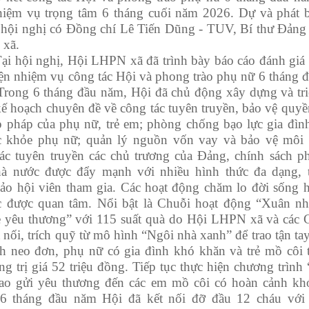
hiệm vụ trọng tâm 6 tháng cuối năm 2026. Dự
và phát b
 hội nghị có
Đồng
chí Lê Tiến Dũng - TUV, Bí thư Đảng
xã.
ại hội nghị, Hội LHPN xã đã trình bày báo cáo đánh giá 
iện nhiệm vụ công tác Hội và phong trào phụ nữ 6 tháng 
 Trong 6 tháng đầu năm, Hội đã chủ động xây dựng và tri
ế hoạch chuyên đề về công tác tuyên truyền, bảo vệ quyền
p pháp của phụ nữ, trẻ em; phòng chống bạo lực gia đìn
c khỏe phụ nữ; quản lý nguồn vốn vay và bảo vệ môi 
ác tuyên truyền các chủ trương của Đảng, chính sách ph
à nước được đẩy mạnh với nhiều hình thức đa dạng, 
ảo hội viên tham gia. Các hoạt động chăm lo đời sống h
ục được quan tâm. Nổi bật là
Chuỗi hoạt động “Xuân nh
ẻ yêu thương” với 115 suất quà do Hội LHPN xã và các 
 nối, trích quỹ từ mô hình “Ngôi nhà xanh” để trao tận ta
nh neo đơn, phụ nữ có gia đình khó khăn và trẻ mồ côi t
ng trị giá 52 triệu đồng
.
Tiếp tục thực hiện chương trình
rao gửi yêu thương đến các em mồ côi có hoàn cảnh kh
6 tháng đầu năm Hội đã kết nối đỡ đầu 12 cháu với 