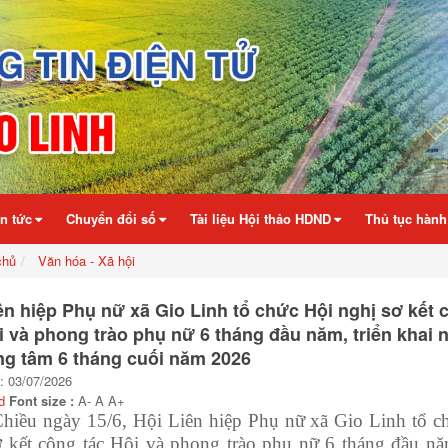
in tức
Chuyển đổi số
Tài liệu Hội thảo HDND
Thủ tục hành
chủ
Văn hóa - Xã hội
ên hiệp Phụ nữ xã Gio Linh tổ chức Hội nghị sơ kết 
i và phong trào phụ nữ 6 tháng đầu năm, triển khai 
ng tâm 6 tháng cuối năm 2026
: 03/07/2026
d
Font size :
A-
A
A+
hiều ngày 15/6, Hội Liên hiệp Phụ nữ xã Gio Linh tổ c
ơ kết công tác Hội và phong trào phụ nữ 6 tháng đầu năm