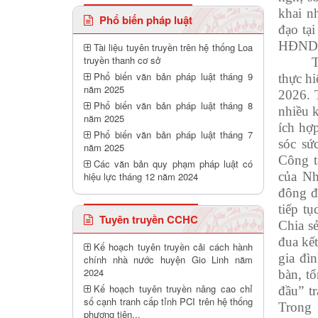
khai n
Phổ biến pháp luật
đạo tại
H
Đ
ND 
Tài liệu tuyên truyền trên hệ thống Loa
truyền thanh cơ sở
T
Phổ biến văn bản pháp luật tháng 9
thực h
năm 2025
2026
.
Phổ biến văn bản pháp luật tháng 8
nhiều k
năm 2025
ích hợ
Phổ biến văn bản pháp luật tháng 7
sóc sứ
năm 2025
Công t
Các văn bản quy phạm pháp luật có
của Nh
hiệu lực tháng 12 năm 2024
đông đ
tiếp t
Tuyên truyền CCHC
Chia s
đua kết
Kế hoạch tuyên truyền cải cách hành
gia đì
chính nhà nước huyện Gio Linh năm
2024
bàn, tổ
Kế hoạch tuyên truyền nâng cao chỉ
đầu” t
số cạnh tranh cấp tỉnh PCI trên hệ thống
Trong 
phương tiên...