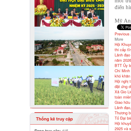
môi tr
điển hì
Mỹ A
Previous
More
Hội Khuyế
thi cấp t
Lãnh đạo 
năm 2026 
BTT Ủy b
Chí Minh 
khó khăn 
Hội nghị 
đặt ứng 
Xã Gio Li
toàn miền
Giao hữu
Lãnh đạo,
Thương bi
Tổ Đại bi
Thống kê truy cập
Hội khuyế
2925 và 
Đang truy cập:
415