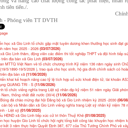
ường và nâng cao chất lượng công tác phát hiện, nhân r
nh tiên tiến
./.
Chính Linh
nh
- Phóng viên TT DVTH
 page
n học xã Gio Linh tổ chức gặp mặt tuyên dương khen thưởng học sinh đạt giả
ỉnh năm học 2025 - 2026
(03/07/2026)
xã Gio Linh thăm, động viên các điểm thi tốt nghiệp THPT và đội hình tiếp s
trên địa bàn xã Gio Linh
(03/07/2026)
an MTTQ Việt Nam về tổ chức chương trình Kỷ niệm 136 năm ngày sinh Chủ
(19/5/1890-19/5/2026 ), trao quà cho học sinh, hộ gia đình chính sách có ho
trên địa bàn xã
(11/06/2026)
triển khai kế hoạch nâng cao tỷ lệ tích hợp sổ sức khoẻ điện tử, tài khoản A
dụng QUANG TRI - S
(11/06/2026)
nh tổ chức viếng nghĩa trang Liệt sỹ nhân dịp kỷ niệm 51 năm ngày Giải phó
 Nam, thống nhất đất nước (30/4)
(11/06/2026)
 Bóng đá chào mừng đại hội Đảng bộ xã Gio Linh nhiệm kỳ 2025 -2030
(06/08
 cán bộ và Nhân dân xã Gio Linh viếng nghĩa trang Liệt sỹ nhân kỷ niệm 78
nh - Liệt sỹ
(01/08/2025)
ểu HĐND xã Gio Linh tiếp xúc cử tri thôn Thuỷ Khê
(01/08/2025)
n học huyện Gio Linh tổ chức hội nghị tổng kết công tác khuyến học nhiệm 
sơ kết 3 năm thực hiện Quyết Định 387, 677 của Thủ Tướng Chính Phủ về xâ