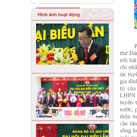
Hình ảnh hoạt động
P
thư Đả
nổi bậ
chí nhấ
tác tuy
gia đì
trị củ
LHPN x
tuyên 
nước; 
thôn mớ
cần tă
sống h