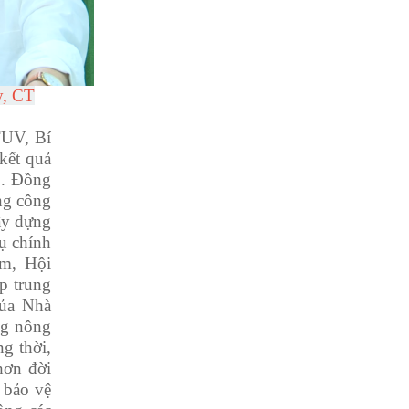
y, CT
TUV, Bí
kết quả
6. Đồng
ong công
xây dựng
ụ chính
ăm, Hội
p trung
của Nhà
ng nông
ng thời,
hơn đời
 bảo vệ