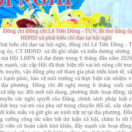
Đồng chí
Đồng
chí Lê Tiến Dũng - TUV, Bí thư đảng ủ
H
ĐND xã phát biểu chỉ đạo tại hội nghị
hát biểu chỉ đạo tại hội nghị, đồng chí
Lê Tiến Dũng - 
ng ủy, CT H
ĐND
xã đã ghi nhận và biểu dương những 
t mà Hội LHPN xã đạt được trong 6 tháng đầu năm 202
n mạnh, các cấp Hội đã thực hiện tốt vai trò nòng cốt tr
ên truyền, vận động phụ nữ tham gia phát triển kinh tế, 
nh hạnh phúc, bảo vệ môi trường và thực hiện các nhiệm v
a địa phương. Đồng chí đề nghị trong 6 tháng cuối n
ã tiếp tục đổi mới nội dung, phương thức hoạt động; tậ
truyền các nghị quyết của Đảng, chính sách pháp luật 
phát huy vai trò của phụ nữ trong chuyển đổi số, xây dự
i kiểu mẫu và giữ gìn an ninh trật tự tại địa phương. Đồ
ng cường công tác nắm bắt dư luận xã hội, chăm lo tốt 
ội viên có hoàn cảnh khó khăn, đẩy mạnh các hoạt động