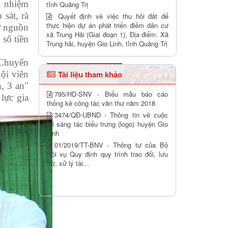
n nhiệm
tỉnh Quảng Trị
 sát, rà
Quyết định về việc thu hồi đất để
thực hiện dự án phát triển điểm dân cư
rợ nguồn
xã Trung Hải (Giai đoạn 1), Địa điểm: Xã
 số tiền
Trung hải, huyện Gio Linh, tỉnh Quảng Trị
 Chuyển
ội viên
Tài liệu tham khảo
, 3 an"
795/HD-SNV - Biểu mẫu báo cáo
lực gia
thống kê công tác văn thư năm 2018
3474/QĐ-UBND - Thông tin về cuộc
thi sáng tác biểu trưng (logo) huyện Gio
Linh
01/2019/TT-BNV - Thông tư của Bộ
Nội vụ Quy định quy trình trao đổi, lưu
trữ, xử lý tài...