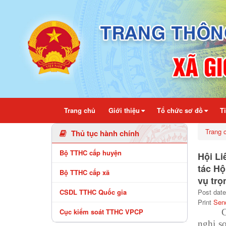
Chi tiết bài viết - Xã Gio Linh
Trang chủ
Giới thiệu
Tổ chức sơ đồ
T
Trang 
Thủ tục hành chính
Bộ TTHC cấp huyện
Hội Li
tác Hộ
Bộ TTHC cấp xã
vụ trọ
CSDL TTHC Quốc gia
Post date
Print
Sen
Cục kiểm soát TTHC VPCP
C
nghị s