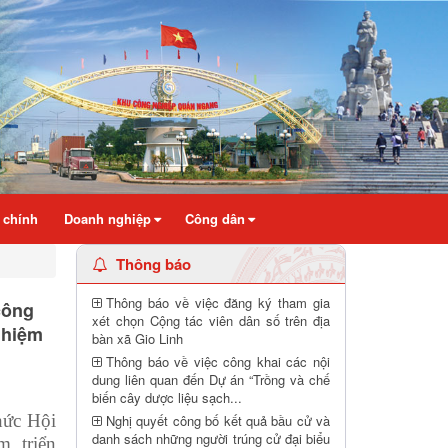
 chính
Doanh nghiệp
Công dân
Thông báo
Thông báo về việc đăng ký tham gia
công
xét chọn Cộng tác viên dân số trên địa
nhiệm
bàn xã Gio Linh
Thông báo về việc công khai các nội
dung liên quan đến Dự án “Trồng và chế
biến cây dược liệu sạch...
hức Hội
Nghị quyết công bố kết quả bầu cử và
danh sách những người trúng cử đại biểu
, triển