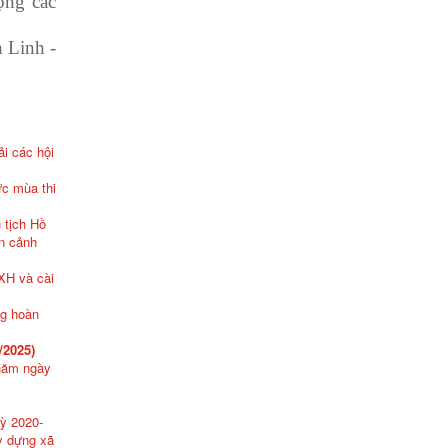
ộng các
 -
i các hội
ức mùa thi
 tịch Hồ
àn cảnh
SXH và cài
ng hoàn
/2025)
 năm ngày
kỳ 2020-
y dựng xã