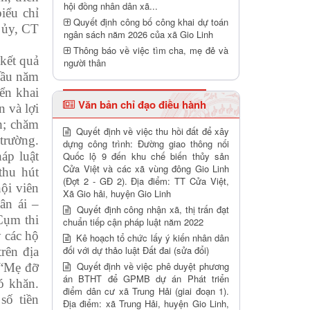
hội đồng nhân dân xã...
iểu chỉ
Quyết định công bố công khai dự toán
 ủy, CT
ngân sách năm 2026 của xã Gio Linh
Thông báo về việc tìm cha, mẹ đẻ và
kết quả
người thân
đầu năm
ển khai
Văn bản chỉ đạo điều hành
 và lợi
h; chăm
Quyết định về việc thu hồi đất để xây
trường.
dựng công trình: Đường giao thông nối
áp luật
Quốc lộ 9 đến khu chế biến thủy sản
Cửa Việt và các xã vùng đông Gio Linh
thu hút
(Đợt 2 - GĐ 2). Địa điểm: TT Cửa Việt,
ội viên
Xã Gio hải, huyện Gio Linh
ân ái –
Quyết định công nhận xã, thị trấn đạt
Cụm thi
chuẩn tiếp cận pháp luật năm 2022
y các hộ
Kê hoạch tổ chức lấy ý kiến nhân dân
đối với dự thảo luật Đất đai (sửa đổi)
rên địa
Quyết định về việc phê duyệt phương
 “Mẹ đỡ
án BTHT để GPMB dự án Phát triển
ó khăn.
điểm dân cư xã Trung Hải (giai đoạn 1).
số tiền
Địa điểm: xã Trung Hải, huyện Gio Linh,