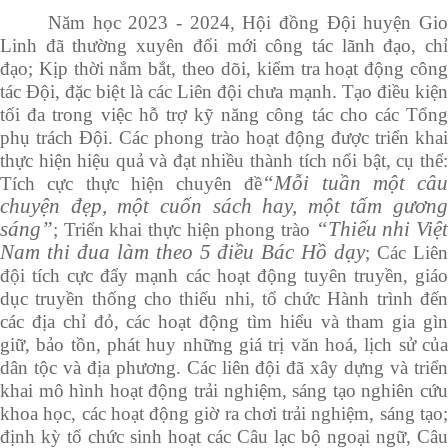
Năm học 202
3
- 202
4
, Hội đồng Đội huyện Gi
Linh đã thường xuyên đổi mới công tác lãnh đạo, chỉ
đạo; Kịp thời nắm bắt, theo dõi, kiểm tra hoạt động công
tác Đội, đặc biệt là các Liên đội chưa mạnh. Tạo điều kiện
tối đa trong việc hỗ trợ kỹ năng công tác cho các Tổng
phụ trách Đội. Các phong trào hoạt động được triển khai
thực hiện hiệu quả và đạt nhiều thành tích nổi bật, cụ thể:
“Mỗi tuần một câu
Tích cực thực hiện chuyên đề
chuyện đẹp, một cuốn sách hay, một tấm gương
sáng”
“Thiếu nhi Việt
; Triển khai thực hiện phong trào
Nam thi đua làm theo 5 điều Bác Hồ dạy
; Các Liê
đội tích cực đẩy mạnh các hoạt động tuyên truyền, giáo
dục truyền thống cho thiếu nhi, tổ chức Hành trình đến
các địa chỉ đỏ, các hoạt động tìm hiểu và tham gia gìn
giữ, bảo tồn, phát huy những giá trị văn hoá, lịch sử của
dân tộc và địa phương. Các liên đội đã xây dựng và triển
khai mô hình hoạt động trải nghiệm, sáng tạo nghiên cứu
khoa học, các hoạt động giờ ra chơi trải nghiệm, sáng tạo;
định kỳ tổ chức sinh hoạt các Câu lạc bộ ngoại ngữ, Câu