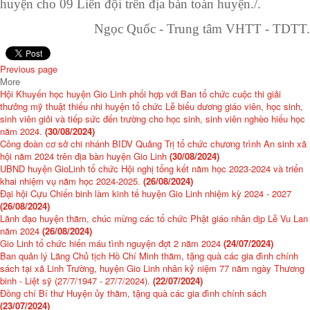
huyện cho 09 Liên đội trên địa bàn toàn huyện./.
Ngọc Quốc - Trung tâm VHTT - TDTT.
Previous page
More
Hội Khuyến học huyện Gio Linh phối hợp với Ban tổ chức cuộc thi giải
thưởng mỹ thuật thiếu nhi huyện tổ chức Lễ biểu dương giáo viên, học sinh,
sinh viên giỏi và tiếp sức đến trường cho học sinh, sinh viên nghèo hiếu học
năm 2024.
(30/08/2024)
Công đoàn cơ sở chi nhánh BIDV Quảng Trị tổ chức chương trình An sinh xã
hội năm 2024 trên địa bàn huyện Gio Linh
(30/08/2024)
UBND huyện GioLinh tổ chức Hội nghị tổng kết năm học 2023-2024 và triển
khai nhiệm vụ năm học 2024-2025.
(26/08/2024)
Đại hội Cựu Chiến binh làm kinh tế huyện Gio Linh nhiệm kỳ 2024 - 2027
(26/08/2024)
Lãnh đạo huyện thăm, chúc mừng các tổ chức Phật giáo nhân dịp Lễ Vu Lan
năm 2024
(26/08/2024)
Gio Linh tổ chức hiến máu tình nguyện đợt 2 năm 2024
(24/07/2024)
Ban quản lý Lăng Chủ tịch Hồ Chí Minh thăm, tặng quà các gia đình chính
sách tại xã Linh Trường, huyện Gio Linh nhân kỷ niệm 77 năm ngày Thương
binh - Liệt sỹ (27/7/1947 - 27/7/2024).
(22/07/2024)
Đồng chí Bí thư Huyện ủy thăm, tặng quà các gia đình chính sách
(23/07/2024)