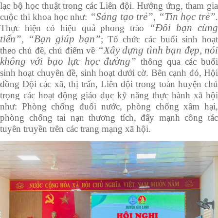
lạc bộ học thuật trong các Liên đội
.
Hưởng ứng, tham gi
“Sáng tạo trẻ”
“Tin học trẻ”
cuộc thi khoa học như:
,
“Đôi bạn cùn
Thực hiện có hiệu quả phong trào
tiến”, “Bạn giúp bạn”
; Tổ chức
các
buổi sinh hoạt
“Xây dựng tình bạn đẹp, nó
theo chủ đề, chủ điểm về
không với bạo lực học đường”
thông qua các buổ
sinh hoạt chuyên đề, sinh hoạt dưới cờ. Bên cạnh đó, Hội
đồng Đội các xã, thị trấn, Liên đội trong toàn huyện chú
trọng các hoạt động giáo dục kỹ năng thực hành xã hội
như: Phòng chống đuối nước, phòng chống xâm hại,
phòng chống tai nạn thương tích, đẩy mạnh công tác
tuyên truyền trên các trang mạng xã hội.