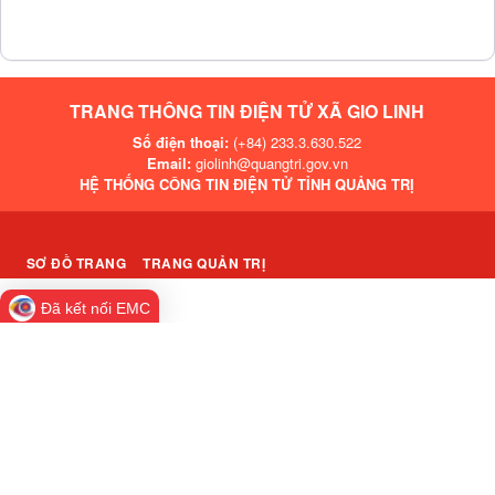
TRANG THÔNG TIN ĐIỆN TỬ XÃ GIO LINH
Số điện thoại:
(+84) 233.3.630.522
Email:
giolinh@quangtri.gov.vn
HỆ THỐNG CÔNG TIN ĐIỆN TỬ TỈNH QUẢNG TRỊ
SƠ ĐỒ TRANG
TRANG QUẢN TRỊ
Đã kết nối EMC