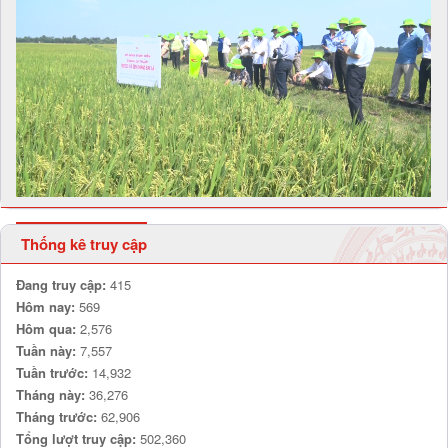
Thống kê truy cập
Đang truy cập:
415
Hôm nay:
569
Hôm qua:
2,576
Tuần này:
7,557
Tuần trước:
14,932
Tháng này:
36,276
Tháng trước:
62,906
Tổng lượt truy cập:
502,360