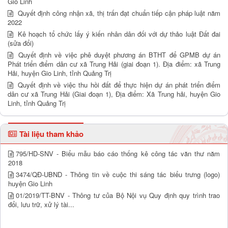
Gio Linh
Quyết định công nhận xã, thị trấn đạt chuẩn tiếp cận pháp luật năm
2022
Kê hoạch tổ chức lấy ý kiến nhân dân đối với dự thảo luật Đất đai
(sửa đổi)
Quyết định về việc phê duyệt phương án BTHT để GPMB dự án
Phát triển điểm dân cư xã Trung Hải (giai đoạn 1). Địa điểm: xã Trung
Hải, huyện Gio Linh, tỉnh Quảng Trị
Quyết định về việc thu hồi đất để thực hiện dự án phát triển điểm
dân cư xã Trung Hải (Giai đoạn 1), Địa điểm: Xã Trung hải, huyện Gio
Linh, tỉnh Quảng Trị
Tài liệu tham khảo
795/HD-SNV - Biểu mẫu báo cáo thống kê công tác văn thư năm
2018
3474/QĐ-UBND - Thông tin về cuộc thi sáng tác biểu trưng (logo)
huyện Gio Linh
01/2019/TT-BNV - Thông tư của Bộ Nội vụ Quy định quy trình trao
đổi, lưu trữ, xử lý tài...