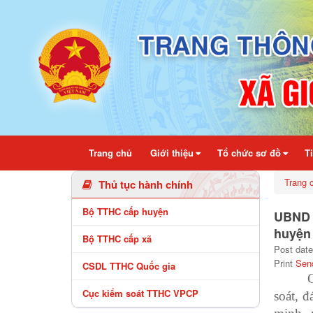
Chi tiết bài viết - Xã Gio Linh
Trang chủ
Giới thiệu
Tổ chức sơ đồ
T
Trang 
Thủ tục hành chính
Bộ TTHC cấp huyện
UBND h
huyện
Bộ TTHC cấp xã
Post date
Print
Sen
CSDL TTHC Quốc gia
Cục kiểm soát TTHC VPCP
soát, đ