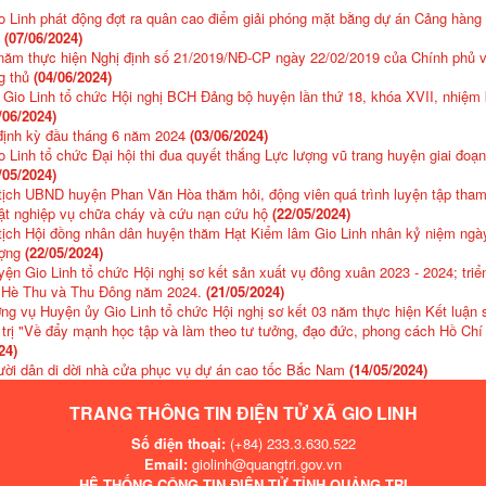
 Linh phát động đợt ra quân cao điểm giải phóng mặt bằng dự án Cảng hàng
ị
(07/06/2024)
 năm thực hiện Nghị định số 21/2019/NĐ-CP ngày 22/02/2019 của Chính phủ 
g thủ
(04/06/2024)
Gio Linh tổ chức Hội nghị BCH Đảng bộ huyện lần thứ 18, khóa XVII, nhiệm 
/06/2024)
định kỳ đầu tháng 6 năm 2024
(03/06/2024)
 Linh tổ chức Đại hội thi đua quyết thắng Lực lượng vũ trang huyện giai đoạn
/05/2024)
ịch UBND huyện Phan Văn Hòa thăm hỏi, động viên quá trình luyện tập tham
uật nghiệp vụ chữa cháy và cứu nạn cứu hộ
(22/05/2024)
tịch Hội đồng nhân dân huyện thăm Hạt Kiểm lâm Gio Linh nhân kỷ niệm ngà
ượng
(22/05/2024)
n Gio Linh tổ chức Hội nghị sơ kết sản xuất vụ đông xuân 2023 - 2024; triể
 Hè Thu và Thu Đông năm 2024.
(21/05/2024)
g vụ Huyện ủy Gio Linh tổ chức Hội nghị sơ kết 03 năm thực hiện Kết luận 
trị "Về đẩy mạnh học tập và làm theo tư tưởng, đạo đức, phong cách Hồ Chí
24)
ười dân di dời nhà cửa phục vụ dự án cao tốc Bắc Nam
(14/05/2024)
TRANG THÔNG TIN ĐIỆN TỬ XÃ GIO LINH
Số điện thoại:
(+84) 233.3.630.522
Email:
giolinh@quangtri.gov.vn
HỆ THỐNG CÔNG TIN ĐIỆN TỬ TỈNH QUẢNG TRỊ