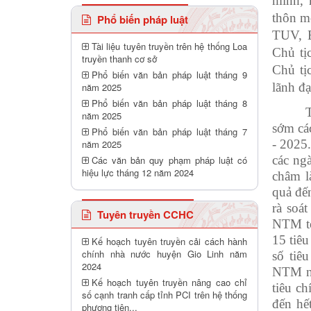
minh,
thôn m
Phổ biến pháp luật
TUV, 
Tài liệu tuyên truyền trên hệ thống Loa
Chủ t
truyền thanh cơ sở
Chủ t
Phổ biến văn bản pháp luật tháng 9
lãnh đ
năm 2025
Phổ biến văn bản pháp luật tháng 8
năm 2025
sớm cá
Phổ biến văn bản pháp luật tháng 7
-
2025.
năm 2025
các ng
Các văn bản quy phạm pháp luật có
hiệu lực tháng 12 năm 2024
châm l
quả đế
rà soát
Tuyên truyền CCHC
NTM to
15 tiêu
Kế hoạch tuyên truyền cải cách hành
chính nhà nước huyện Gio Linh năm
số tiê
2024
NTM nân
Kế hoạch tuyên truyền nâng cao chỉ
tiêu c
số cạnh tranh cấp tỉnh PCI trên hệ thống
đến hế
phương tiên...