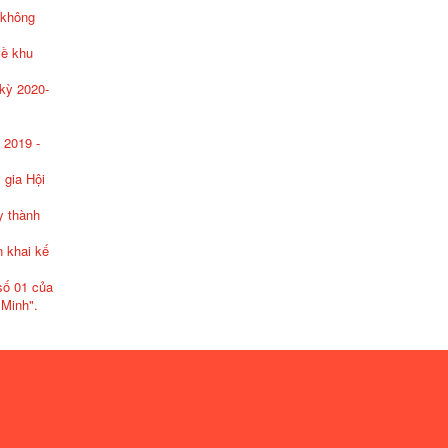
 không
về khu
kỳ 2020-
 2019 -
 gia Hội
y thành
n khai kế
số 01 của
 Minh".