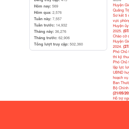
Huyện Gio
Hôm nay:
569
Quảng Tr
Hôm qua:
2,576
Sơ kết 5
Tuần này:
7,557
vực phòn
Tuần trước:
14,932
Huyện ủy 
2025.
(07
Tháng này:
36,276
Chào cờ 
Tháng trước:
62,906
Huyện Gio
Tổng lượt truy cập:
502,360
2024.
(27
Phó Chủ t
thi kỹ th
Phó Chủ 
lập lực l
UBND huyệ
hoạch vụ
Ban Thườn
Bộ Chính 
(21/05/20
Hỗ trợ ng