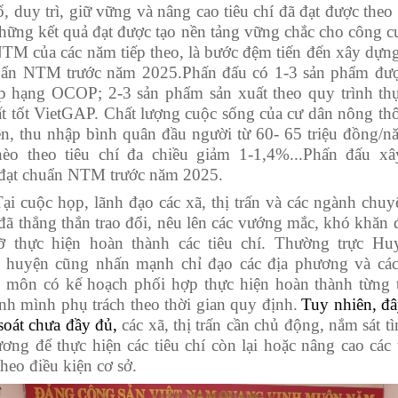
, duy trì, giữ vững và nâng cao tiêu chí đã đạt được theo 
hững kết quả đạt được tạo nền tảng vững chắc cho công c
TM của các năm tiếp theo, là bước đệm tiến đến xây dựn
uẩn NTM trước năm 2025.Phấn đấu có 1-3 sản phẩm đư
ếp hạng OCOP; 2-3 sản phẩm sản xuất theo quy trình th
ất tốt VietGAP. Chất lượng cuộc sống của cư dân nông th
n, thu nhập bình quân đầu người từ 60- 65 triệu đồng/năm
èo theo tiêu chí đa chiều giảm 1-1,4%...Phấn đấu x
đạt chuẩn NTM trước năm 2025.
Tại cuộc họp, lãnh đạo các xã, thị trấn và các ngành chu
đã thẳng thắn trao đổi, nêu lên các vướng mắc, khó khăn 
ỡ thực hiện hoàn thành các tiêu chí. Thường trực Hu
uyện cũng nhấn mạnh chỉ đạo các địa phương và cá
 môn có kế hoạch phối hợp thực hiện hoàn thành từng t
nh mình phụ trách theo thời gian quy định.
Tuy nhiên, đâ
 soát chưa đầy đủ,
các xã, thị trấn cần chủ động, nắm sát t
ơng để thực hiện các tiêu chí còn lại hoặc nâng cao các 
theo điều kiện cơ sở
.