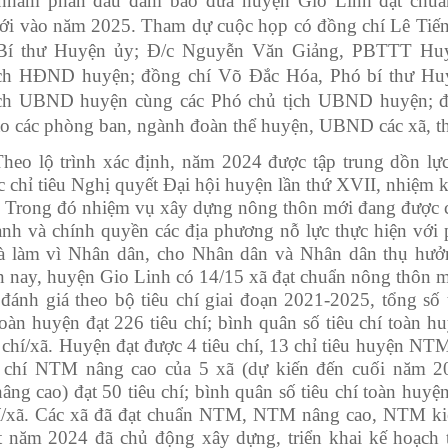
 nhằm phấn đấu
đảm bảo
đưa
huyện
Gio Linh đạt chu
ới
vào năm 2025.
Tham dự cuộc họp có đồng chí Lê Tiế
Bí thư Huyện ủy; Đ/c Nguyễn Văn Giảng, PBTTT Huy
ịch HĐND huyện; đồng chí
Võ Đắc Hóa, Phó bí thư
Huy
ịch UBND huyện
cùng
các Phó chủ tịch UBND huyện; đ
ạo các phòng ban, ngành đoàn thể huyện, UBND các xã, th
Theo lộ trình xác định, năm 2024 được tập trung dồn lực
c chỉ tiêu Nghị quyết Đại hội huyện
lần thứ XVII,
nhiệm k
 Trong đó nhiệm vụ xây dựng nông thôn mới đang được c
ành và chính quyền các địa phương nỗ lực thực hiện với
à làm vì Nhân dân, cho Nhân dân và Nhân dân thụ hưở
n nay, huyện
Gio Linh
có
14/15
xã đạt chuẩn nông thôn m
 đánh giá theo bộ tiêu chí giai đoạn 2021-2025, tổng số 
àn huyện đạt 226 tiêu chí; bình quân số tiêu chí toàn hu
 chí/xã. Huyện đạt được 4 tiêu chí, 13 chỉ tiêu huyện NT
u chí NTM nâng cao của 5 xã (dự kiến đến cuối năm 2
g cao) đạt 50 tiêu chí; bình quân số tiêu chí toàn huyện
hí/xã. Các xã đã đạt chuẩn NTM, NTM nâng cao, NTM k
t năm 202
4
đã chủ động xây dựng, triển khai kế hoạch t