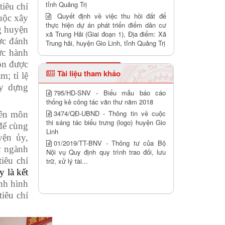
tỉnh Quảng Trị
tiêu chí
Quyết định về việc thu hồi đất để
uộc xây
thực hiện dự án phát triển điểm dân cư
g huyện
xã Trung Hải (Giai đoạn 1), Địa điểm: Xã
ợc đánh
Trung hải, huyện Gio Linh, tỉnh Quảng Trị
ực hành
ôn được
Tài liệu tham khảo
; tỉ lệ
ây dựng
795/HD-SNV - Biểu mẫu báo cáo
thống kê công tác văn thư năm 2018
3474/QĐ-UBND - Thông tin về cuộc
yên môn
thi sáng tác biểu trưng (logo) huyện Gio
để cùng
Linh
yện ủy,
01/2019/TT-BNV - Thông tư của Bộ
c ngành
Nội vụ Quy định quy trình trao đổi, lưu
iêu chí
trữ, xử lý tài...
y là kết
ình hình
tiêu chí