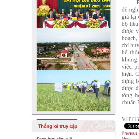
đề nghị
giá lạ
bộ tiêu
được v
hoạch, 
chí hu
hệ thố
khung 
việc, 
hiện. 
dựng b
được đ
tổng h
chuẩn 
VHTT&
Thống kê truy cập
Previous
Đang truy cập:
415
More