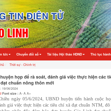
in tức
Chuyển đổi số
Tài liệu Hội thảo HDND
Thủ tục hành
chủ
Thời sự - Chính trị
uyện họp để rà soát, đánh giá việc thực hiện các ti
 đạt chuẩn nông thôn mới
: 19/06/2024
d
Font size :
A-
A
A+
Chiều ngày 05/6/2024,
UBND huyện tiến hành cuộc h
ánh giá việc thực hiện các tiêu chí
xã đạt chuẩn NTM, đô 