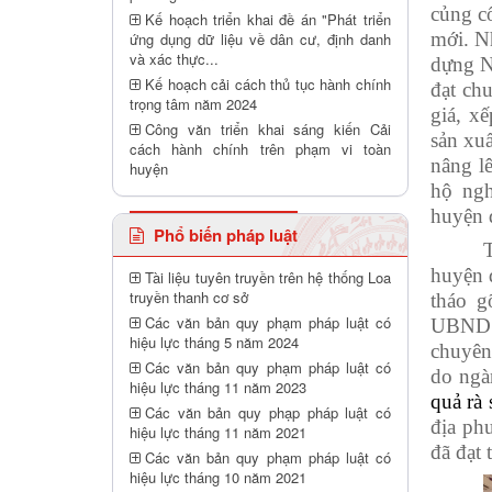
củng cố
Kế hoạch triển khai đề án "Phát triển
mới. N
ứng dụng dữ liệu về dân cư, định danh
và xác thực...
dựng N
Kế hoạch cải cách thủ tục hành chính
đạt ch
trọng tâm năm 2024
giá, x
Công văn triển khai sáng kiến Cải
sản xu
cách hành chính trên phạm vi toàn
nâng lê
huyện
hộ ngh
huyện 
Phổ biến pháp luật
huyện 
Tài liệu tuyên truyền trên hệ thống Loa
truyền thanh cơ sở
tháo g
Các văn bản quy phạm pháp luật có
UBND h
hiệu lực tháng 5 năm 2024
chuyên
Các văn bản quy phạm pháp luật có
do ngà
hiệu lực tháng 11 năm 2023
quả rà
Các văn bản quy phạp pháp luật có
địa phư
hiệu lực tháng 11 năm 2021
đã đạt 
Các văn bản quy phạm pháp luật có
hiệu lực tháng 10 năm 2021