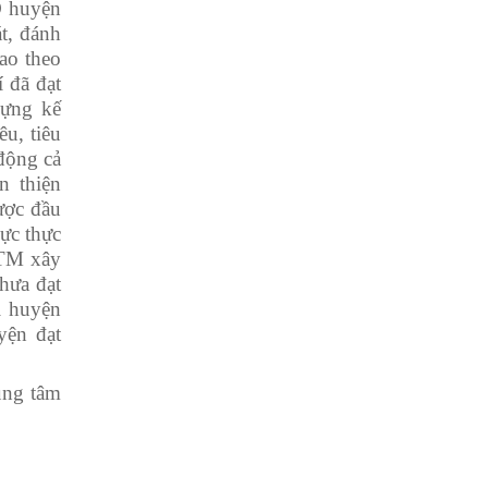
 huyện
t, đánh
ao theo
í đã đạt
dựng kế
êu, tiêu
động cả
n thiện
ược đầu
ực thực
NTM xây
chưa đạt
i huyện
ện đạt
tâm