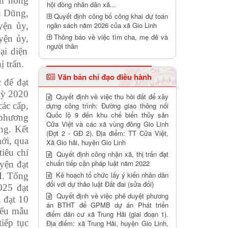
ẩn nông
hội đồng nhân dân xã...
n Dũng,
Quyết định công bố công khai dự toán
ện ủy,
ngân sách năm 2026 của xã Gio Linh
Thông báo về việc tìm cha, mẹ đẻ và
ện ủy,
người thân
ại diện
ị trấn
.
Văn bản chỉ đạo điều hành
 để đạt
ỳ 2020
Quyết định về việc thu hồi đất để xây
ác cấp,
dựng công trình: Đường giao thông nối
Quốc lộ 9 đến khu chế biến thủy sản
 phương
Cửa Việt và các xã vùng đông Gio Linh
ng. Kết
(Đợt 2 - GĐ 2). Địa điểm: TT Cửa Việt,
ới, qua
Xã Gio hải, huyện Gio Linh
tiêu chí
Quyết định công nhận xã, thị trấn đạt
chuẩn tiếp cận pháp luật năm 2022
yện đạt
Kê hoạch tổ chức lấy ý kiến nhân dân
M. Tổng
đối với dự thảo luật Đất đai (sửa đổi)
025 đạt
Quyết định về việc phê duyệt phương
 đạt 10
án BTHT để GPMB dự án Phát triển
iểu mẫu
điểm dân cư xã Trung Hải (giai đoạn 1).
iếp tục
Địa điểm: xã Trung Hải, huyện Gio Linh,