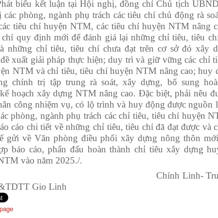
Phát biểu
kết luận
tại Hội nghị, đồng chí
Chủ tịch UBND
 các phòng, ngành phụ trách các tiêu chí chủ động rà soá
i các tiêu chí huyện NTM, các tiêu chí huyện NTM nâng c
 chí quy định mới để đánh giá lại những chỉ tiêu, tiêu ch
à những chỉ tiêu, tiêu chí chưa đạt trên cơ sở đó xây 
đề xuất giải pháp thực hiện; duy trì và giữ vững các chỉ ti
yện NTM và chỉ tiêu, tiêu chí huyện NTM nâng cao; huy 
ng chính trị tập trung rà soát, xây dựng, bổ sung hoà
kế hoạch xây dựng NTM nâng cao. Đặc biệt, phải nêu đ
phân công nhiệm vụ, có lộ trình và huy động được nguồn l
Các phòng, ngành phụ trách các chỉ tiêu, tiêu chí huyện 
áo cáo chi tiết về những ch
ỉ
tiêu, tiêu chí đã đạt được và 
ể gửi về Văn phòng điều phối xây dựng nông thôn mớ
ợp báo cáo
, p
hấn đấu
hoàn thành chỉ tiêu
xây dựng huy
NTM vào năm 2025./.
Chính Linh- Trung 
TDTT Gio Linh
 page