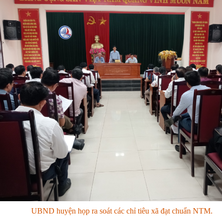
UBND huyện họp ra soát các chỉ tiêu
xã đạt chuẩn NTM.