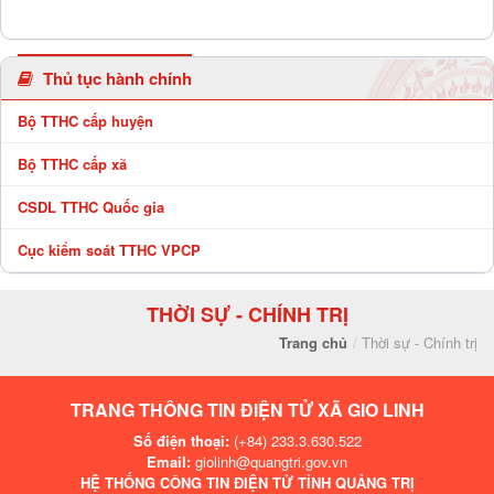
Thủ tục hành chính
Bộ TTHC cấp huyện
Bộ TTHC cấp xã
CSDL TTHC Quốc gia
Cục kiểm soát TTHC VPCP
THỜI SỰ - CHÍNH TRỊ
Trang chủ
Thời sự - Chính trị
TRANG THÔNG TIN ĐIỆN TỬ XÃ GIO LINH
Số điện thoại:
(+84) 233.3.630.522
Email:
giolinh@quangtri.gov.vn
HỆ THỐNG CÔNG TIN ĐIỆN TỬ TỈNH QUẢNG TRỊ