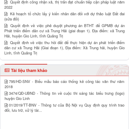
Quyết định công nhận xã, thị trấn đạt chuẩn tiếp cận pháp luật năm
2022
Kê hoạch tổ chức lấy ý kiến nhân dân đối với dự thảo luật Đất đai
(sửa đổi)
Quyết định về việc phê duyệt phương án BTHT để GPMB dự án
Phát triển điểm dân cư xã Trung Hải (giai đoạn 1). Địa điểm: xã Trung
Hải, huyện Gio Linh, tỉnh Quảng Trị
Quyết định về việc thu hồi đất để thực hiện dự án phát triển điểm
dân cư xã Trung Hải (Giai đoạn 1), Địa điểm: Xã Trung hải, huyện Gio
Linh, tỉnh Quảng Trị
Tài liệu tham khảo
795/HD-SNV - Biểu mẫu báo cáo thống kê công tác văn thư năm
2018
3474/QĐ-UBND - Thông tin về cuộc thi sáng tác biểu trưng (logo)
huyện Gio Linh
01/2019/TT-BNV - Thông tư của Bộ Nội vụ Quy định quy trình trao
đổi, lưu trữ, xử lý tài...