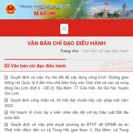
Chi tiết văn bản - Xã Gio Linh
VĂN BẢN CHỈ ĐẠO ĐIỀU HÀNH
Trang chủ
Văn bản chỉ đạo điều hành
Văn bản chỉ đạo điều hành
Quyết định về việc thu hồi đất để xây dựng công trình: Đường giao
thông nối Quốc lộ 9 đến khu chế biến thủy sản Cửa Việt và các xã vùng
đông Gio Linh (Đợt 2 - GĐ 2). Địa điểm: TT Cửa Việt, Xã Gio hải, huyện
Gio Linh
Quyết định công nhận xã, thị trấn đạt chuẩn tiếp cận pháp luật năm
2022
Kê hoạch tổ chức lấy ý kiến nhân dân đối với dự thảo luật Đất đai
(sửa đổi)
Quyết định về việc phê duyệt phương án BTHT để GPMB dự án
Phát triển điểm dân cư xã Trung Hải (giai đoạn 1). Địa điểm: xã Trung