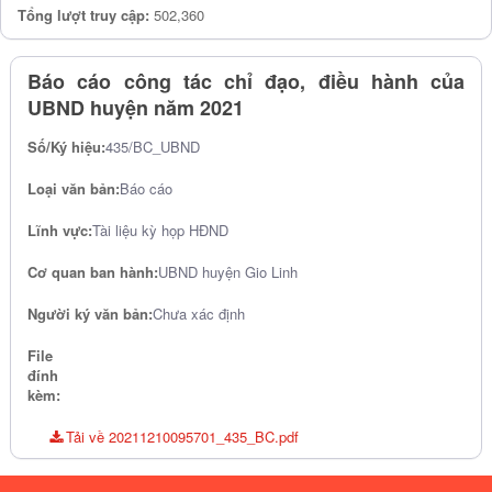
Tổng lượt truy cập:
502,360
Báo cáo công tác chỉ đạo, điều hành của
UBND huyện năm 2021
Số/Ký hiệu:
435/BC_UBND
Loại văn bản:
Báo cáo
Lĩnh vực:
Tài liệu kỳ họp HĐND
Cơ quan ban hành:
UBND huyện Gio Linh
Người ký văn bản:
Chưa xác định
File
đính
kèm:
Tải về 20211210095701_435_BC.pdf