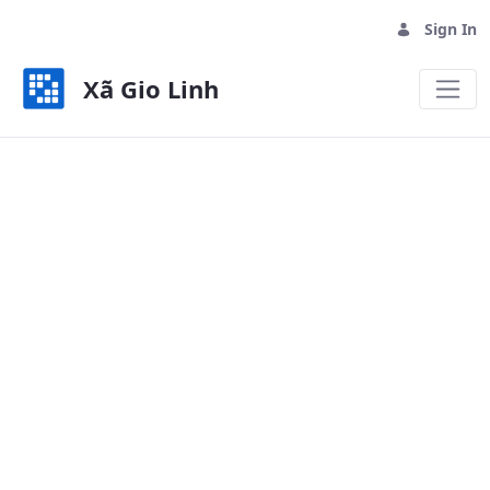
Sign In
Xã Gio Linh
Chính quyền - Xã Gio Linh