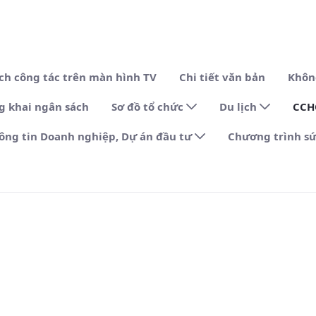
ịch công tác trên màn hình TV
Chi tiết văn bản
Khôn
g khai ngân sách
Sơ đồ tổ chức
Du lịch
CC
ông tin Doanh nghiệp, Dự án đầu tư
Chương trình sứ