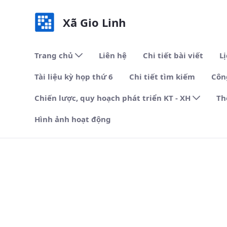
Xã Gio Linh
Trang chủ
Liên hệ
Chi tiết bài viết
L
Tài liệu kỳ họp thứ 6
Chi tiết tìm kiếm
Côn
Chiến lược, quy hoạch phát triển KT - XH
Th
Hình ảnh hoạt động
CCHC - Xã Gio Linh