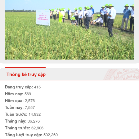
Thống kê truy cập
Đang truy cập:
415
Hôm nay:
569
Hôm qua:
2,576
Tuần này:
7,557
Tuần trước:
14,932
Tháng này:
36,276
Tháng trước:
62,906
Tổng lượt truy cập:
502,360