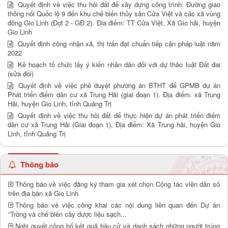
Quyết định về việc thu hồi đất để xây dựng công trình: Đường giao
thông nối Quốc lộ 9 đến khu chế biến thủy sản Cửa Việt và các xã vùng
đông Gio Linh (Đợt 2 - GĐ 2). Địa điểm: TT Cửa Việt, Xã Gio hải, huyện
Gio Linh
Quyết định công nhận xã, thị trấn đạt chuẩn tiếp cận pháp luật năm
2022
Kê hoạch tổ chức lấy ý kiến nhân dân đối với dự thảo luật Đất đai
(sửa đổi)
Quyết định về việc phê duyệt phương án BTHT để GPMB dự án
Phát triển điểm dân cư xã Trung Hải (giai đoạn 1). Địa điểm: xã Trung
Hải, huyện Gio Linh, tỉnh Quảng Trị
Quyết định về việc thu hồi đất để thực hiện dự án phát triển điểm
dân cư xã Trung Hải (Giai đoạn 1), Địa điểm: Xã Trung hải, huyện Gio
Linh, tỉnh Quảng Trị
Thông báo
Thông báo về việc đăng ký tham gia xét chọn Cộng tác viên dân số
trên địa bàn xã Gio Linh
Thông báo về việc công khai các nội dung liên quan đến Dự án
“Trồng và chế biến cây dược liệu sạch...
Nghị quyết công bố kết quả bầu cử và danh sách những người trúng