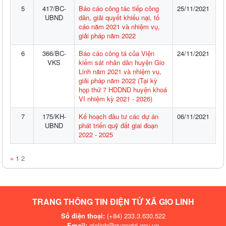
5
417/BC-
Báo cáo công tác tiếp công
25/11/2021
UBND
dân, giải quyết khiếu nại, tố
cáo năm 2021 và nhiệm vụ,
giải pháp năm 2022
6
366/BC-
Báo cáo công tá của Viện
24/11/2021
VKS
kiểm sát nhân dân huyện Gio
Linh năm 2021 và nhiệm vụ,
giải pháp năm 2022 (Tại kỳ
họp thứ 7 HDDND huyện khoá
VI nhiệm kỳ 2021 - 2026)
7
175/KH-
Kế hoạch đầu tư các dự án
06/11/2021
UBND
phát triển quỹ đất giai đoạn
2022 - 2025
«
1
2
TRANG THÔNG TIN ĐIỆN TỬ XÃ GIO LINH
Số điện thoại:
(+84) 233.3.630.522
Email:
giolinh@quangtri.gov.vn