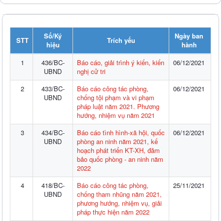
Số/Ký
Ngày ban
STT
Trích yếu
hiệu
hành
1
436/BC-
Báo cáo, giải trình ý kiến, kiến
06/12/2021
UBND
nghị cử tri
2
433/BC-
Báo cáo công tác phòng,
06/12/2021
UBND
chống tội phạm và vi phạm
pháp luật năm 2021. Phương
hướng, nhiệm vụ năm 2021
3
434/BC-
Báo cáo tình hình-xã hội, quốc
06/12/2021
UBND
phòng an ninh năm 2021, kế
hoạch phát triển KT-XH, đảm
bảo quốc phòng - an ninh năm
2022
4
418/BC-
Báo cáo công tác phòng,
25/11/2021
UBND
chống tham nhũng năm 2021,
phương hướng, nhiệm vụ, giải
pháp thực hiện năm 2022